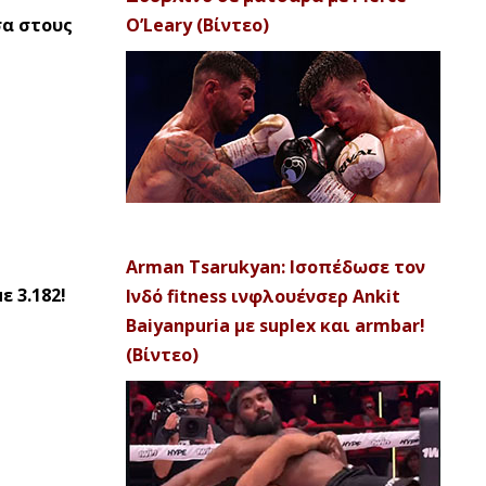
σα στους
O’Leary (Βίντεο)
Arman Tsarukyan: Ισοπέδωσε τον
ε 3.182!
Ινδό fitness ινφλουένσερ Ankit
Baiyanpuria με suplex και armbar!
(Βίντεο)