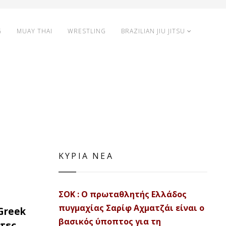
G
MUAY THAI
WRESTLING
BRAZILIAN JIU JITSU
ΚΥΡΙΑ ΝΕΑ
ΣΟΚ : Ο πρωταθλητής Ελλάδος
πυγμαχίας Σαρίφ Αχματζάι είναι ο
Greek
βασικός ύποπτος για τη
τες.