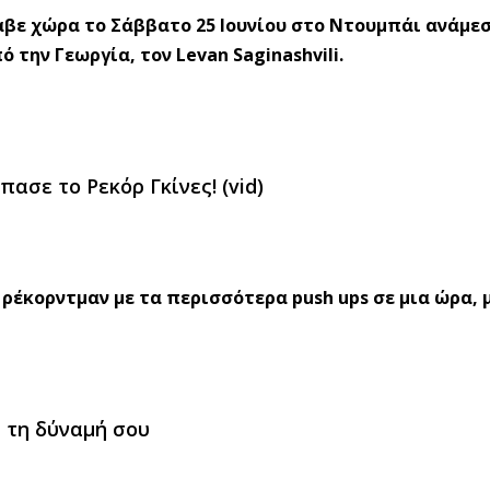
αβε χώρα το Σάββατο 25 Ιουνίου στο Ντουμπάι ανάμε
την Γεωργία, τον Levan Saginashvili.
πασε το Ρεκόρ Γκίνες! (vid)
ρέκορντμαν με τα περισσότερα push ups σε μια ώρα, μ
l τη δύναμή σου