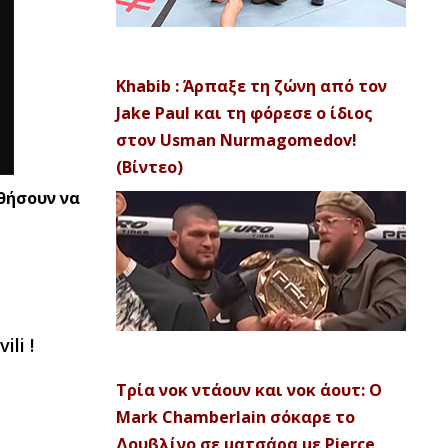
Khabib : Άρπαξε τη ζώνη από τον
Jake Paul και τη φόρεσε ο ίδιος
στον Usman Nurmagomedov!
(Βίντεο)
ηθήσουν να
li !
Τρία νοκ ντάουν και νοκ άουτ: Ο
Mark Chamberlain σόκαρε το
Δουβλίνο σε ματσάρα με Pierce