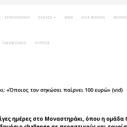
ΕΠΙΚΟΙΝΩΝΙΑ
ΣΧΟΛΕΣ
MMA
KICK BOXING
BOXIN
TAEKWONDO
ΚΥΠΡΟΣ
: «Όποιος τον σηκώσει παίρνει 100 ευρώ» (vid)
ίγες ημέρες στο Μοναστηράκι, όπου η ομάδα 
δημόσιο challenge σε περαστικούς και τουρίσ