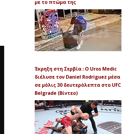
με το πτώμα της
Έκρηξη στη Σερβία : Ο Uros Medic
διέλυσε τον Daniel Rodriguez μέσα
σε μόλις 30 δευτερόλεπτα στο UFC
Belgrade (Βίντεο)