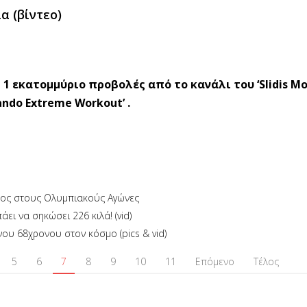
α (βίντεο)
ς 1 εκατομμύριο προβολές από το κανάλι του ‘Slidis Mo
ndo Extreme Workout’ .
ατος στους Ολυμπιακούς Αγώνες
ι να σηκώσει 226 κιλά! (vid)
ου 68χρονου στον κόσμο (pics & vid)
5
6
7
8
9
10
11
Επόμενο
Τέλος