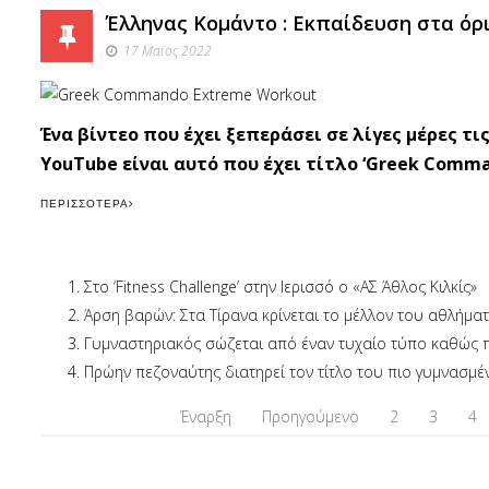
Έλληνας Κομάντο : Εκπαίδευση στα όρι
17 Μαϊος 2022
Ένα βίντεο που έχει ξεπεράσει σε λίγες μέρες τι
YouTube είναι αυτό που έχει τίτλο ‘Greek Comma
ΠΕΡΙΣΣΌΤΕΡΑ
Στο ‘Fitness Challenge’ στην Ιερισσό ο «ΑΣ Άθλος Κιλκίς»
Άρση βαρών: Στα Τίρανα κρίνεται το μέλλον του αθλήμ
Γυμναστηριακός σώζεται από έναν τυχαίο τύπο καθώς πάε
Πρώην πεζοναύτης διατηρεί τον τίτλο του πιο γυμνασμέν
Έναρξη
Προηγούμενο
2
3
4