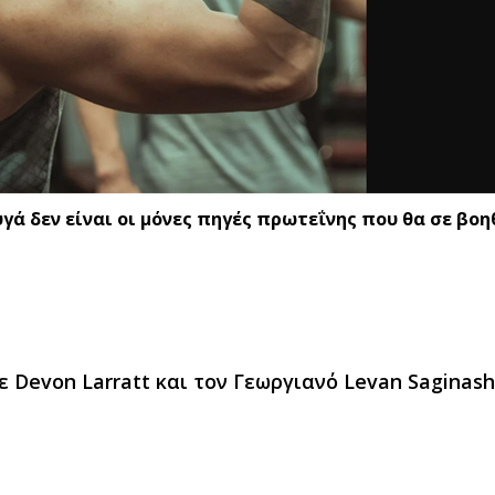
υγά δεν είναι οι μόνες πηγές πρωτεΐνης που θα σε βο
 Devon Larratt και τον Γεωργιανό Levan Saginashvi