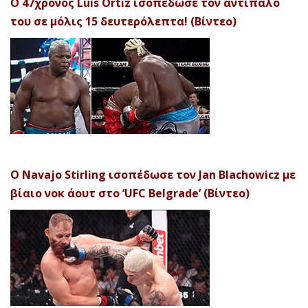
Ο 47χρονος Luis Ortiz ισοπέδωσε τον αντίπαλό
του σε μόλις 15 δευτερόλεπτα! (Βίντεο)
Ο Navajo Stirling ισοπέδωσε τον Jan Blachowicz με
βίαιο νοκ άουτ στο ‘UFC Belgrade’ (Βίντεο)