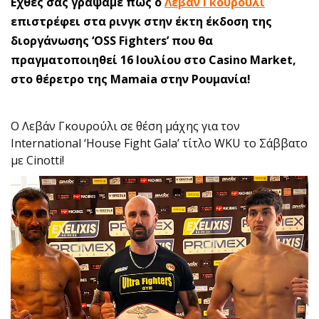
Εχθές σας γράψαμε πως ο
Λεβάν Γκουρούλι
επιστρέφει στα ρινγκ στην έκτη έκδοση της
διοργάνωσης ‘OSS Fighters’ που θα
πραγματοποιηθεί 16 Ιουλίου στο Casino Market,
στο θέρετρο της Mamaia στην Ρουμανία!
O Λεβάν Γκουρούλι σε θέση μάχης για τον
International ‘House Fight Gala’ τίτλο WKU το Σάββατο
με Cinotti!