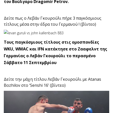
τον Βούλγαρο Dragomir Petrov.
Δείτε πως ο Λεβάν Γκουρούλι πήρε 3 παγκόσμιους
τίτλους μέσα στην έδρα του Γερμανού ! (βίντεο)
Τους παγκόσμιους τίτλους στις ομοσπονδίες
WKU, WMAC και IFN κατέκτησε στο Ζααφελντ της
Γερμανίας ο Λεβάν Γκουρούλι το περασμένο
Σάββατο 11 Σεπτεμβρίου
Δείτε την μάχη τίτλου Λεβάν Γκουρούλι με Atanas
Bozhilov στο ‘Senshi 16’ (βίντεο)