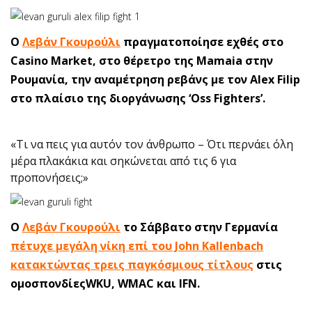
Ο
Λεβάν Γκουρούλι
πραγματοποίησε εχθές στο
Casino Market, στο θέρετρο της Mamaia στην
Ρουμανία, την αναμέτρηση ρεβάνς με τον Alex Filip
στο πλαίσιο της διοργάνωσης ‘Oss Fighters’.
«Τι να πεις για αυτόν τον άνθρωπο – Ότι περνάει όλη
μέρα πλακάκια και σηκώνεται από τις 6 για
προπονήσεις;»
O
Λεβάν Γκουρούλι
το Σάββατο στην Γερμανία
πέτυχε μεγάλη νίκη επί του John Kallenbach
κατακτώντας τρεις παγκόσμιους τίτλους
στις
ομοσπονδίεςWKU, WMAC και IFN.