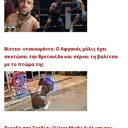
Βίντεο- ντοκουμέντο: Ο Αφγανός μόλις έχει
σκοτώσει την Βρετανίδα και σέρνει τη βαλίτσα
με το πτώμα της
Έκρηξη στη Σερβία : Ο Uros Medic διέλυσε τον