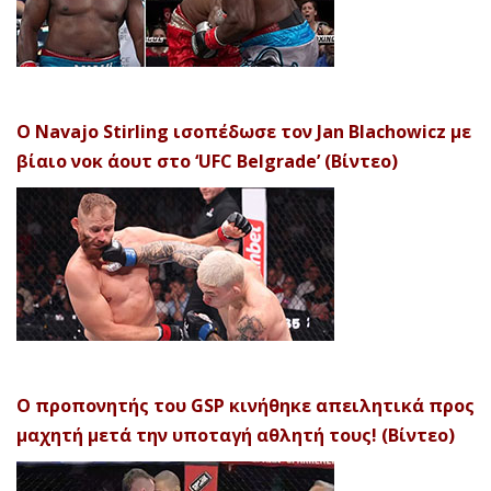
Ο Navajo Stirling ισοπέδωσε τον Jan Blachowicz με
βίαιο νοκ άουτ στο ‘UFC Belgrade’ (Βίντεο)
Ο προπονητής του GSP κινήθηκε απειλητικά προς
μαχητή μετά την υποταγή αθλητή τους! (Βίντεο)