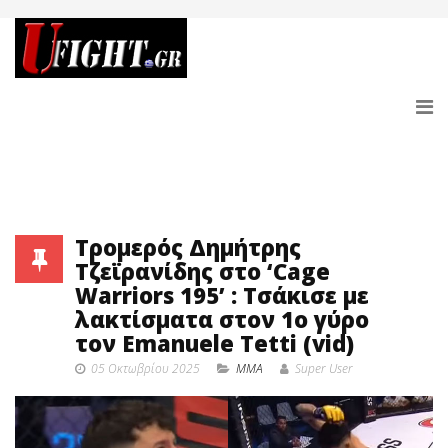
Tρομερός Δημήτρης
Τζεϊρανίδης στο ‘Cage
Warriors 195’ : Τσάκισε με
λακτίσματα στον 1ο γύρο
τον Emanuele Tetti (vid)
05 Οκτωβρίου 2025
MMA
Super User