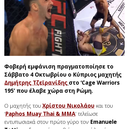
Φοβερή εμφάνιση πραγματοποίησε το
Σάββατο 4 Οκτωβρίου ο Κύπριος μαχητής
Δημήτρης Τζεϊρανίδης
στο ‘Cage Warriors
195’ που έλαβε χώρα στη Ρώμη.
Ο μαχητής του
Χρίστου Νικολάου
και του
‘
Paphos Muay Thai & MMA
’ τελείωσε
εντυπωσιακά στον πρώτο γύρο τον
Emanuele