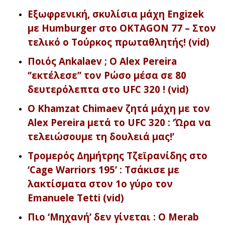
Εξωφρενική, σκυλίσια μάχη Engizek
με Humburger στο OKTAGON 77 – Στον
τελικό ο Τούρκος πρωταθλητής! (vid)
Ποιός Ankalaev ; Ο Alex Pereira
‘’εκτέλεσε’’ τον Ρώσο μέσα σε 80
δευτερόλεπτα στο UFC 320 ! (vid)
Ο Khamzat Chimaev ζητά μάχη με τον
Alex Pereira μετά το UFC 320 : ‘Ώρα να
τελειώσουμε τη δουλειά μας!’
Tρομερός Δημήτρης Τζεϊρανίδης στο
‘Cage Warriors 195’ : Τσάκισε με
λακτίσματα στον 1ο γύρο τον
Emanuele Tetti (vid)
Πιο ‘Μηχανή’ δεν γίνεται : Ο Merab