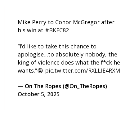
Mike Perry to Conor McGregor after
his win at
#BKFC82
“I’d like to take this chance to
apologise…to absolutely nobody, the
king of violence does what the f*ck he
wants.”😭
pic.twitter.com/RXLLIE4RXM
— On The Ropes (@On_TheRopes)
October 5, 2025