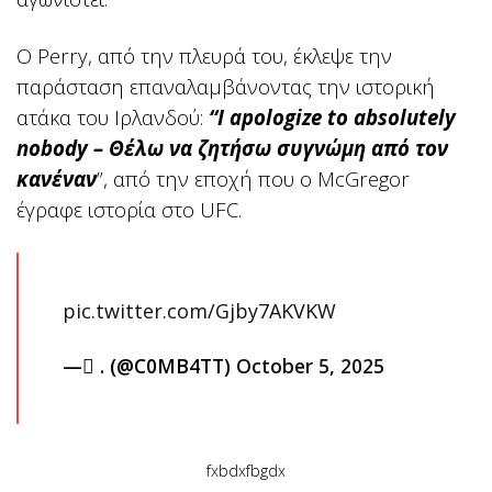
Ο Perry, από την πλευρά του, έκλεψε την
παράσταση επαναλαμβάνοντας την ιστορική
ατάκα του Ιρλανδού:
“I apologize to absolutely
nobody – Θέλω να ζητήσω συγνώμη από τον
κανέναν
”, από την εποχή που ο McGregor
έγραφε ιστορία στο UFC.
pic.twitter.com/Gjby7AKVKW
— ً. (@C0MB4TT)
October 5, 2025
fxbdxfbgdx