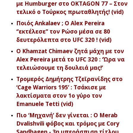
με Humburger στο OKTAGON 77 – Στον
τελικό ο Τούρκος πρωταθλητής! (vid)
Ποιός Ankalaev ; Ο Alex Pereira
‘’εκτέλεσε’’ τον Ρώσο μέσα σε 80
δευτερόλεπτα στο UFC 320 ! (vid)
Ο Khamzat Chimaev ζητά μάχη με τον
Alex Pereira μετά το UFC 320 : ‘Ώρα να
τελειώσουμε τη δουλειά μας!’
Tρομερός Δημήτρης Τζεϊρανίδης στο
‘Cage Warriors 195’ : Τσάκισε με
λακτίσματα στον 1ο γύρο τον
Emanuele Tetti (vid)
Πιο ‘Μηχανή’ δεν γίνεται : Ο Merab
Dvalishvili φόβος και τρόμος με Cory
Sandhagen - 3η υπεράσπιση τίτλου