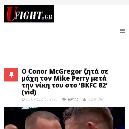
Ο Conor McGregor ζητά σε
μάχη τον Mike Perry μετά
την νίκη του στο ‘BKFC 82’
(vid)
05 Οκτωβρίου 2025
Boxing
Super User