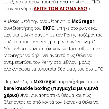
με έξι νοκ ντάουν προτού πάρει τη νίκη με TKO
στον 5ο γύρο (
ΔΕΙΤΕ ΤΟΝ ΑΓΩΝΑ ΕΔΩ
).
Αμέσως μετά την αναμέτρηση, ο
McGregor
,
συνιδιοκτήτης του
BKFC
, μπήκε στο ρινγκ και
είχε μια φιλική στιγμή με τον Perry, ποζάροντας
μαζί του και κάνοντας μια μίνι συνέντευξη. Οι
δύο άνδρες μάλιστα έκαναν και face-off, με τον
McGregor να δηλώνει ανοιχτά πως θέλει να
αντιμετωπίσει τον Perry στο μέλλον, μόλις
ολοκληρώσει τα τελευταία δύο ματς του στο UFC.
Παράλληλα, ο
McGregor
παραδέχθηκε ότι το
bare knuckle boxing (πυγμαχία με γυμνά
χέρια)
είναι συναρπαστικό θέαμα και πως
βλέποντάς το από κοντά τον έκανε να θέλει να
αγωνιστεί.