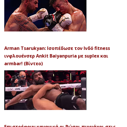
Arman Tsarukyan: Ισοπέδωσε τον Ινδό fitness
ινφλουένσερ Ankit Baiyanpuria με suplex και
armbar! (Βίντεο)
Επιστρέφουν κανονικά οι Ρώσοι πυγμάχοι στις