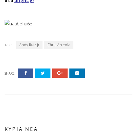
στο
ufight.gr
Andy Ruiz jr
Chris Arreola
TAGS:
SHARE:
ΚΥΡΙΑ ΝΕΑ