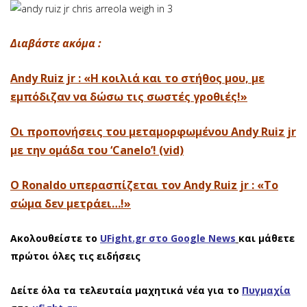
Διαβάστε ακόμα :
Andy Ruiz jr : «Η κοιλιά και το στήθος μου, με
εμπόδιζαν να δώσω τις σωστές γροθιές!»
Οι προπονήσεις του μεταμορφωμένου Andy Ruiz jr
με την ομάδα του ‘Canelo’! (vid)
O Ronaldo υπερασπίζεται τον Andy Ruiz jr : «Το
σώμα δεν μετράει…!»
Ακολουθείστε το
UFight.gr στο Google News
και μάθετε
πρώτοι όλες τις ειδήσεις
Δείτε όλα τα τελευταία μαχητικά νέα για το
Πυγμαχία