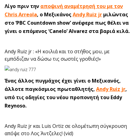
Λίγο πριν την
αποψινή αναμέτρησή του με τον
Chris Arreola
, o Μεξικάνος
Andy Ruiz jr
μιλώντας
στο ‘PBC Countdown show’ ανέφερε πως θέλει να
γίνει ο επόμενος ‘Canelo’ Alvarez στα βαριά κιλά.
Andy Ruiz jr : «Η κοιλιά και το στήθος μου, με
εμπόδιζαν να δώσω τις σωστές γροθιές!»
Ένας άλλος πυγμάχος έχει γίνει ο Μεξικανός,
άλλοτε παγκόσμιος πρωταθλητής,
Andy Ruiz jr
,
υπό τις οδηγίες του νέου προπονητή του Eddy
Reynoso.
Andy Ruiz jr και Luis Ortiz σε ολομέτωπη σύγκρουση
απόψε στο Λος Άντζελες! (vid)