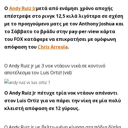
Ο
Andy Ruiz Jr
μετά από ενάμησι χρόνο αποχής
επέστρεψε στο ρινγκ 12,5 κιλά λιγότερα σε σχέση
με το προηγούμενο ματς με τον Anthony Joshua και
το Σάββατο το βράδυ στην pay-per-view κάρτα
του FOX κατάφερε να επικρατήσει με ομόφωνη
απόφαση του
Chris Arreola
.
Ο Andy Ruiz jr με 3 νοκ ντάουν νικά σε κοντινό
αποτέλεσμα τον Luis Ortiz! (vid)
Ο Andy Ruiz Jr πέτυχε τρία νοκ ντάουν απέναντι
στον Luis Ortiz για να πάρει την νίκη σε μία πολύ
κλειστή απόφαση σε 12 γύρους.
Ο Andy Ruiz jr με βελτιωμένη κίνηση στα πόδια δίπλα