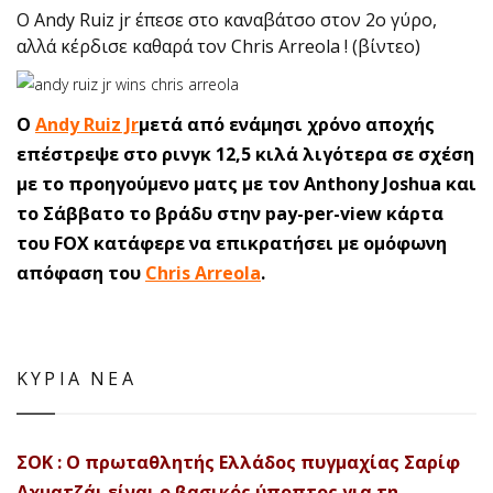
Ο Andy Ruiz jr έπεσε στο καναβάτσο στον 2ο γύρο,
αλλά κέρδισε καθαρά τον Chris Arreola ! (βίντεο)
Ο
Andy Ruiz Jr
μετά από ενάμησι χρόνο αποχής
επέστρεψε στο ρινγκ 12,5 κιλά λιγότερα σε σχέση
με το προηγούμενο ματς με τον Anthony Joshua και
το Σάββατο το βράδυ στην pay-per-view κάρτα
του FOX κατάφερε να επικρατήσει με ομόφωνη
απόφαση του
Chris Arreola
.
ΚΥΡΙΑ ΝΕΑ
ΣΟΚ : Ο πρωταθλητής Ελλάδος πυγμαχίας Σαρίφ
Αχματζάι είναι ο βασικός ύποπτος για τη