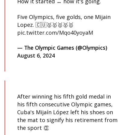
How it started ↔️ how it's going.
Five Olympics, five golds, one Mijain
Lopez. 🇨🇺🥇🥇🥇🥇🥇
pic.twitter.com/Mqo40yoyaM
— The Olympic Games (@Olympics)
August 6, 2024
After winning his fifth gold medal in
his fifth consecutive Olympic games,
Cuba's Mijaín López left his shoes on
the mat to signify his retirement from
the sport 👏