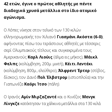
42 ετών, έγινε ο πρώτος αθλητής με πέντε
διαδοχικά χρυσά μετάλλια στο ίδιο ατομικό
αγώνισμα.
Ο Λόπες νίκησε στον τελικό των 130 κιλών
ελληνορωμαϊκής τον Χιλιανό
Γιασμάνι Ακόστα (6-0)
,
αφήνοντας πίσω του τεράστιους αθλητές με τέσσερις
σερί Ολυμπιακούς τίτλους και συγκεκριμένα τους
Αμερικανούς
Καρλ Λιούις
(άλμα εις μήκος),
Μάικλ
Φελπς
(κολύμβηση, 200μ. μικτή),
Κέιτι Λεντέκι
(κολύμβηση, 800μ., ελεύθερο),
Άλφρεντ Έρτερ
(στίβος,
δίσκος), τον Δανό
Πολ Έλβστρομ
(ιστιοπλοΐα) και την
Γιαπωνέζα
Καόρι Ίτσο
(πάλη).
Ο Ιρανός
Αμίν Μιρζαζαντέ
και ο Κινέζος
Μενγκ
Λίνγκζε
κατέκτησαν τα χάλκινα μετάλλια στα 130 κιλά.