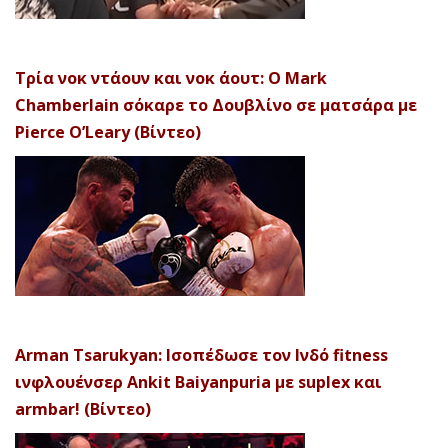
Τρία νοκ ντάουν και νοκ άουτ: Ο Mark
Chamberlain σόκαρε το Δουβλίνο σε ματσάρα με
Pierce O’Leary (Βίντεο)
Arman Tsarukyan: Ισοπέδωσε τον Ινδό fitness
ινφλουένσερ Ankit Baiyanpuria με suplex και
armbar! (Βίντεο)