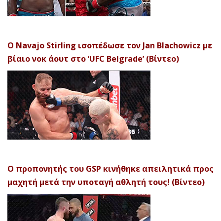
Ο Navajo Stirling ισοπέδωσε τον Jan Blachowicz με
βίαιο νοκ άουτ στο ‘UFC Belgrade’ (Βίντεο)
Ο προπονητής του GSP κινήθηκε απειλητικά προς
μαχητή μετά την υποταγή αθλητή τους! (Βίντεο)