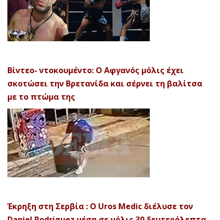
Βίντεο- ντοκουμέντο: Ο Αφγανός μόλις έχει
σκοτώσει την Βρετανίδα και σέρνει τη βαλίτσα
με το πτώμα της
Έκρηξη στη Σερβία : Ο Uros Medic διέλυσε τον
Daniel Rodriguez μέσα σε μόλις 30 δευτερόλεπτα