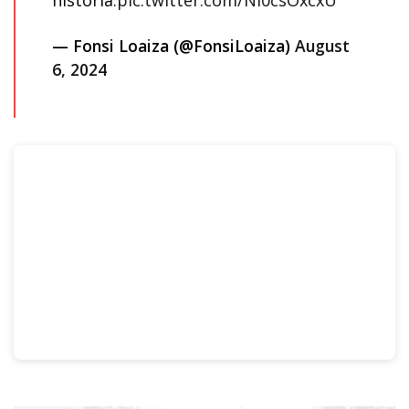
historia.
pic.twitter.com/Ni0csOxcxU
— Fonsi Loaiza (@FonsiLoaiza)
August
6, 2024