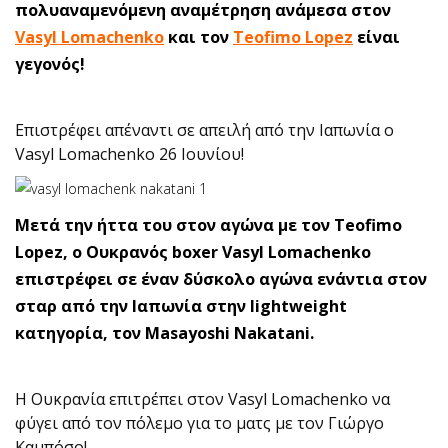
πολυαναμενόμενη αναμέτρηση ανάμεσα στον
Vasyl Lomachenko
και τον
Teofimo Lopez
είναι
γεγονός!
Επιστρέφει απέναντι σε απειλή από την Ιαπωνία ο
Vasyl Lomachenko 26 Ιουνίου!
Μετά την ήττα του στον αγώνα με τον Teofimo
Lopez, ο Ουκρανός boxer Vasyl Lomachenko
επιστρέφει σε έναν δύσκολο αγώνα ενάντια στον
σταρ από την Ιαπωνία στην lightweight
κατηγορία, τον Masayoshi Nakatani.
Η Ουκρανία επιτρέπει στον Vasyl Lomachenko να
φύγει από τον πόλεμο για το ματς με τον Γιώργο
Καμπόσο!