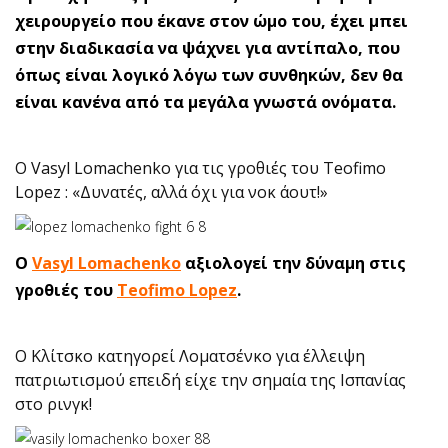
χειρουργείο που έκανε στον ώμο του, έχει μπει
στην διαδικασία να ψάχνει για αντίπαλο, που
όπως είναι λογικό λόγω των συνθηκών, δεν θα
είναι κανένα από τα μεγάλα γνωστά ονόματα.
Ο Vasyl Lomachenko για τις γροθιές του Teofimo
Lopez : «Δυνατές, αλλά όχι για νοκ άουτ!»
O
Vasyl Lomachenko
αξιολογεί την δύναμη στις
γροθιές του
Teofimo Lopez
.
Ο Κλίτσκο κατηγορεί Λοματσένκο για έλλειψη
πατριωτισμού επειδή είχε την σημαία της Ισπανίας
στο ρινγκ!