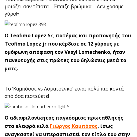
μοιάζει σαν τίποτα – Έπαιζε βρώμικα – Δεν χάσαμε
γύρο!»
Ο Teofimo Lopez Sr, πατέρας και προπονητής του
Teofimo Lopez jr που κέρδισε σε 12 γύρους με
ομόφωνη απόφαση τον Vasyl Lomachenko, ήταν
πανευτυχής στις πρώτες του δηλώσεις μετά το
ματς.
To ‘Καμπόσος vs Λοματσένκο’ είναι πολύ πιο κοντά
από όσα πιστεύετε!
Ο αδιαφιλονίκητος παγκόσμιος πρωταθλητής
στα ελαφρά κιλά
Γιώργος Καμπόσος
, ίσως
αναγκαστεί να υπερασπιστεί τον τίτλο του στην