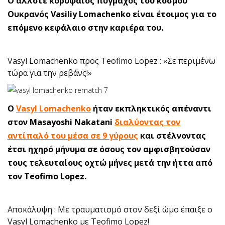
O άλλοτε κορυφαίος πυγμάχος του κόσμου
Ουκρανός Vasiliy Lomachenko είναι έτοιμος για το
επόμενο κεφάλαιο στην καριέρα του.
Vasyl Lomachenko προς Teofimo Lopez : «Σε περιμένω
τώρα για την ρεβάνς!»
Ο
Vasyl Lomachenko
ήταν εκπληκτικός απέναντι
στον Masayoshi Nakatani
διαλύοντας τον
αντίπαλό του μέσα σε 9 γύρους
και στέλνοντας
έτσι ηχηρό μήνυμα σε όσους τον αμφισβητούσαν
τους τελευταίους οχτώ μήνες μετά την ήττα από
τον Teofimo Lopez.
Αποκάλυψη : Με τραυματισμό στον δεξί ώμο έπαιξε ο
Vasyl Lomachenko με Teofimo Lopez!