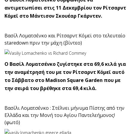
αντιμετωπίσει στις 11 Δεκεμβρίου τον Ρίτσαρντ
Κόμεϊ στο Μάντισον Σκουέαρ Γκάρντεν.
Βασίλ Λοματσένκο και Ρίτσαρντ Κόμεϊ στο τελευταίο
staredown πριν την μάχη (βίντεο)
Ο Βασίλ Λοματσένκο ζυγίστηκε στα 69,6 κιλά για
την αναμέτρησή του με τον Ρίτσαρντ Κόμεϊ αυτό
το Σάββατο στο Madison Square Garden που με
την σειρά του βρέθηκε στα 69,4 κιλά.
Βασίλι Λοματσένκο : Στέλνει μήνυμα Πίστης από την
Ελλάδα και την Μονή του Αγίου Παντελεήμονος!
(φωτό)