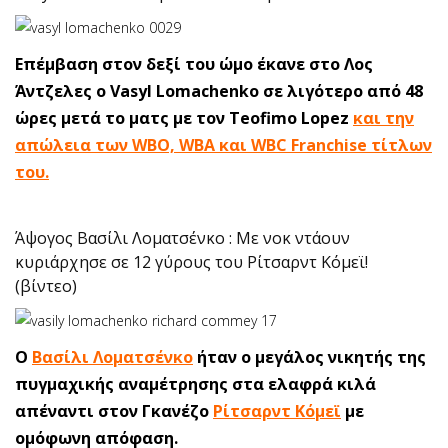
Επέμβαση στον δεξί του ώμο έκανε στο Λος
Άντζελες ο Vasyl Lomachenko σε λιγότερο από 48
ώρες μετά το ματς με τον Teofimo Lopez
και την
απώλεια των WBO, WBA και WBC Franchise τίτλων
του.
Άψογος Βασίλι Λοματσένκο : Με νοκ ντάουν
κυριάρχησε σε 12 γύρους του Ρίτσαρντ Κόμεϊ!
(βίντεο)
Ο
Βασίλι Λοματσένκο
ήταν ο μεγάλος νικητής της
πυγμαχικής αναμέτρησης στα ελαφρά κιλά
απέναντι στον Γκανέζο
Ρίτσαρντ Κόμεϊ
με
ομόφωνη απόφαση.