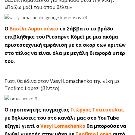
Βασίλι Λοματσένκο για Καμπόσο μετά την νίκη :
«Παίζω μαζί του όπου θέλει!»
Ο
Βασίλι Λοματσένκο
το Σάββατο το βράδυ
επιβλήθηκε του Ρίτσαρντ Κόμεϊ με μια ακόμα
αριστοτεχνική εμφάνιση με τα σκορ των κριτών
στο τέλος να είναι όλα με μεγάλη διαφορά υπέρ
του.
Γιατί θα έδινα στον Vasyl Lomachenko την νίκη με
Teofimo Lopez! (βίντεο)
O προπονητής πυγμαχίας
Γιώργος Τσατσούλας
με δηλώσεις του στο κανάλι μας στο YouTube
εξηγεί γιατί ο
Vasyl Lomachenko
θα μπορούσε να
δωθεί νικητής στην μάχη με
Teofimo Lopez
αυτό