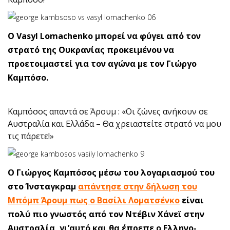
O Vasyl Lomachenko μπορεί να φύγει από τον
στρατό της Ουκρανίας προκειμένου να
προετοιμαστεί για τον αγώνα με τον Γιώργο
Καμπόσο.
Καμπόσος απαντά σε Άρουμ : «Οι ζώνες ανήκουν σε
Αυστραλία και Ελλάδα – Θα χρειαστείτε στρατό να μου
τις πάρετε!»
Ο Γιώργος Καμπόσος μέσω του λογαριασμού του
στο Ίνσταγκραμ
απάντησε στην δήλωση του
Μπόμπ Άρουμ πως ο Βασίλι Λοματσένκο
είναι
πολύ πιο γνωστός από τον Ντέβιν Χάνεϊ στην
Αυστραλία, γι’αυτό και θα έπρεπε ο Ελληνο-