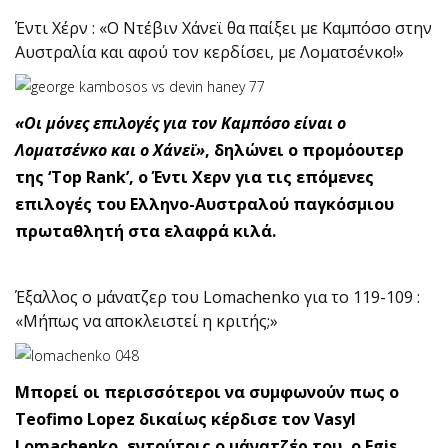
Έντι Χέρν : «Ο Ντέβιν Χάνεϊ θα παίξει με Καμπόσο στην
Αυστραλία και αφού τον κερδίσει, με Λοματσένκο!»
«Οι μόνες επιλογές για τον Καμπόσο είναι ο
Λοματσένκο και ο Χάνεϊ»
, δηλώνει ο προμόουτερ
της ‘Top Rank’, ο Έντι Χερν για τις επόμενες
επιλογές του Ελληνο-Αυστραλού παγκόσμιου
πρωταθλητή στα ελαφρά κιλά.
Έξαλλος ο μάνατζερ του Lomachenko για το 119-109 :
«Μήπως να αποκλειστεί η κριτής;»
Μπορεί οι περισσότεροι να συμφωνούν πως ο
Teofimo Lopez δικαίως κέρδισε τον Vasyl
Lomachenko, εντούτοις ο μάνατζέρ του, ο Egis