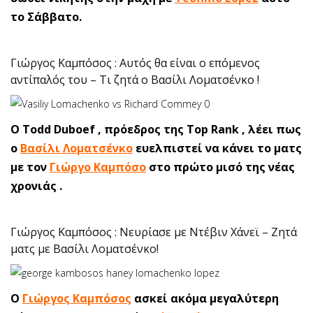
το Σάββατο.
Γιώργος Καμπόσος : Αυτός θα είναι ο επόμενος
αντίπαλός του – Τι ζητά ο Βασίλι Λοματσένκο !
Ο Todd Duboef , πρόεδρος της Top Rank , λέει πως
ο
Βασίλι Λοματσένκο
ευελπιστεί να κάνει το ματς
με τον
Γιώργο Καμπόσο
στο πρώτο μισό της νέας
χρονιάς .
Γιώργος Καμπόσος : Νευρίασε με Ντέβιν Χάνεϊ – Ζητά
ματς με Βασίλι Λοματσένκο!
Ο
Γιώργος Καμπόσος
ασκεί ακόμα μεγαλύτερη