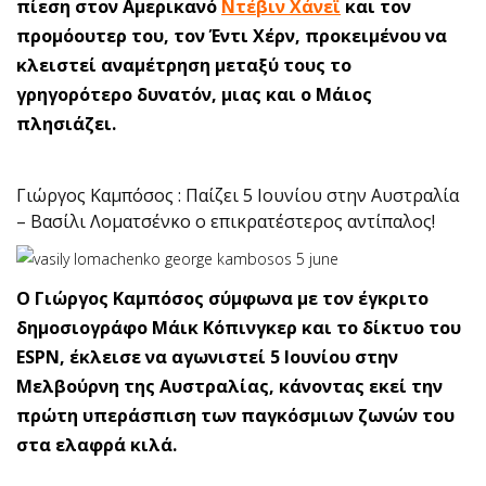
πίεση στον Αμερικανό
Ντέβιν Χάνεϊ
και τον
προμόουτερ του, τον Έντι Χέρν, προκειμένου να
κλειστεί αναμέτρηση μεταξύ τους το
γρηγορότερο δυνατόν, μιας και ο Μάιος
πλησιάζει.
Γιώργος Καμπόσος : Παίζει 5 Ιουνίου στην Αυστραλία
– Βασίλι Λοματσένκο ο επικρατέστερος αντίπαλος!
Ο Γιώργος Καμπόσος σύμφωνα με τον έγκριτο
δημοσιογράφο Μάικ Κόπινγκερ και το δίκτυο του
ESPN, έκλεισε να αγωνιστεί 5 Ιουνίου στην
Μελβούρνη της Αυστραλίας, κάνοντας εκεί την
πρώτη υπεράσπιση των παγκόσμιων ζωνών του
στα ελαφρά κιλά.