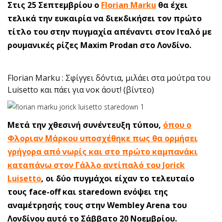
Στις 25 Σεπτεμβρίου ο
Florian Marku
θα έχει
τελικά την ευκαιρία να διεκδικήσει τον πρώτο
τίτλο του στην πυγμαχία απέναντι στον Ιταλό με
ρουμανικές ρίζες Maxim Prodan στο Λονδίνο.
Florian Marku : Σφίγγει δόντια, μιλάει στα μούτρα του
Luisetto και πάει για νοκ άουτ! (βίντεο)
Μετά την χθεσινή συνέντευξη τύπου,
όπου ο
Φλοριαν Μάρκου υποσχέθηκε πως θα ορμήσει
γρήγορα από νωρίς και στο πρώτο καμπανάκι
καταπάνω στον Γάλλο αντίπαλό του Jorick
Luisetto
, οι δύο πυγμάχοι είχαν το τελευταίο
τους face-off και staredown ενόψει της
αναμέτρησής τους στην Wembley Arena του
Λονδίνου αυτό το Σάββατο 20 Νοεμβρίου.