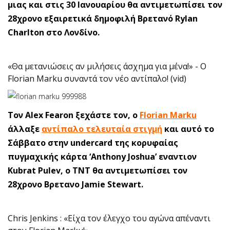
μιας και στις 30 Ιανουαρίου θα αντιμετωπίσει τον
28χρονο εξαιρετικά δημοφιλή Βρετανό Rylan
Charlton στο Λονδίνο.
«Θα μετανιώσεις αν μιλήσεις άσχημα για μένα!» - Ο
Florian Marku συναντά τον νέο αντίπαλο! (vid)
Toν Alex Fearon ξεχάστε τον, ο
Florian Marku
άλλαξε
αντίπαλο τελευταία στιγμή
και αυτό το
Σάββατο στην undercard της κορυφαίας
πυγμαχικής κάρτα ‘Anthony Joshua’ εναντιον
Kubrat Pulev, o ΤΝΤ θα αντιμετωπίσει τον
28χρονο Βρετανο Jamie Stewart.
Chris Jenkins : «Είχα τον έλεγχο του αγώνα απέναντι