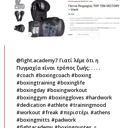
@fight.academy7
Γιατί λέμε ότι η
Πυγμαχία είναι τρόπος ζωής; . . . .
#coach
#boxingcoach
#boxing
#boxingtraining
#boxinglife
#boxingday
#boxingworkout
#boxinggym
#boxinggloves
#hardwork
#dedication
#athlete
#trainingmood
#workout
#freak
#περιστέρι
#athens
#boxingmitts
#padwork
#fightacademy
#boxingquotes
♬