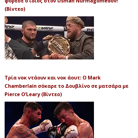
φόρεσε ο ίδιος στον Usman Nurmagomedov!
(Βίντεο)
Τρία νοκ ντάουν και νοκ άουτ: Ο Mark
Chamberlain σόκαρε το Δουβλίνο σε ματσάρα με
Pierce O’Leary (Βίντεο)