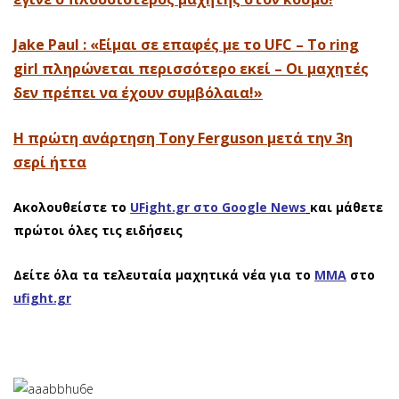
Jake Paul : «Είμαι σε επαφές με το UFC – Το ring
girl πληρώνεται περισσότερο εκεί – Οι μαχητές
δεν πρέπει να έχουν συμβόλαια!»
Η πρώτη ανάρτηση Tony Ferguson μετά την 3η
σερί ήττα
Ακολουθείστε το
UFight.gr στο Google News
και μάθετε
πρώτοι όλες τις ειδήσεις
Δείτε όλα τα τελευταία μαχητικά νέα για το
ΜΜΑ
στο
ufight.gr