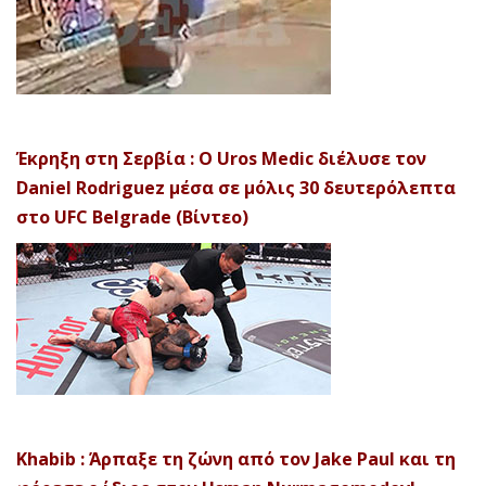
Έκρηξη στη Σερβία : Ο Uros Medic διέλυσε τον
Daniel Rodriguez μέσα σε μόλις 30 δευτερόλεπτα
στο UFC Belgrade (Βίντεο)
Khabib : Άρπαξε τη ζώνη από τον Jake Paul και τη