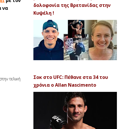
εί
με τον
δολοφονία της Βρετανίδας στην
α να
Κυψέλη !
Σοκ στο UFC: Πέθανε στα 34 του
στην τελική
χρόνια ο Allan Nascimento