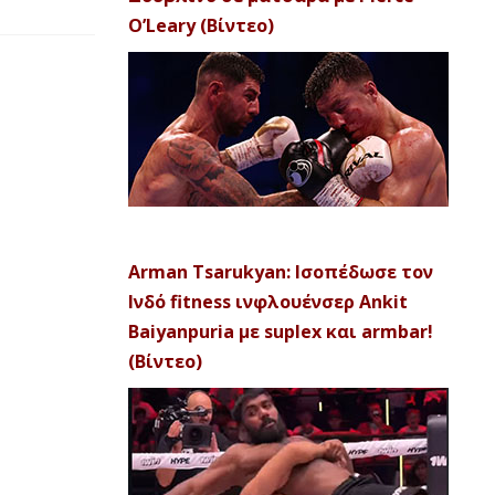
O’Leary (Βίντεο)
Arman Tsarukyan: Ισοπέδωσε τον
Ινδό fitness ινφλουένσερ Ankit
Baiyanpuria με suplex και armbar!
(Βίντεο)