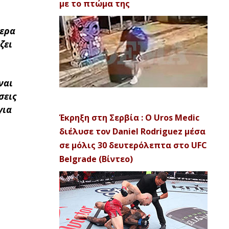
με το πτώμα της
τερα
ζει
ναι
σεις
για
Έκρηξη στη Σερβία : Ο Uros Medic
διέλυσε τον Daniel Rodriguez μέσα
σε μόλις 30 δευτερόλεπτα στο UFC
Belgrade (Βίντεο)