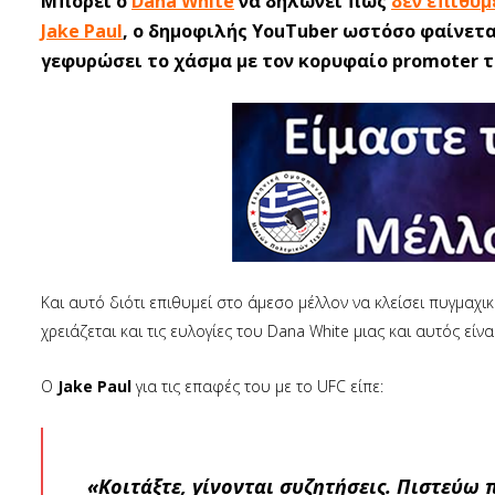
Μπορεί ο
Dana White
να δηλώνει πως
δεν επιθυμ
Jake Paul
, ο δημοφιλής YouTuber ωστόσο φαίνεται
γεφυρώσει το χάσμα με τον κορυφαίο promoter τ
Και αυτό διότι επιθυμεί στο άμεσο μέλλον να κλείσει πυγμαχι
χρειάζεται και τις ευλογίες του Dana White μιας και αυτός είν
Ο
Jake Paul
για τις επαφές του με το UFC είπε:
«Κοιτάξτε, γίνονται συζητήσεις. Πιστεύω