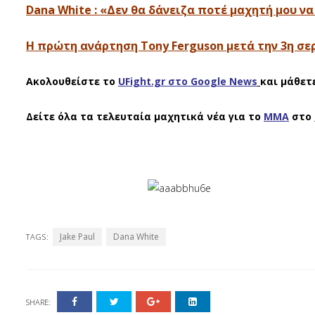
Dana White : «Δεν θα δάνειζα ποτέ μαχητή μου να 
Η πρώτη ανάρτηση Tony Ferguson μετά την 3η σε
Ακολουθείστε το
UFight.gr στο Google News
και μάθετ
Δείτε όλα τα τελευταία μαχητικά νέα για το
ΜΜΑ
στο
Jake Paul
Dana White
TAGS:
SHARE: