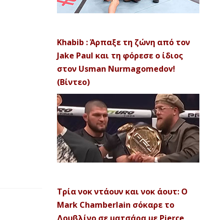
Khabib : Άρπαξε τη ζώνη από τον
Jake Paul και τη φόρεσε ο ίδιος
στον Usman Nurmagomedov!
(Βίντεο)
Τρία νοκ ντάουν και νοκ άουτ: Ο
Mark Chamberlain σόκαρε το
Δουβλίνο σε ματσάρα με Pierce