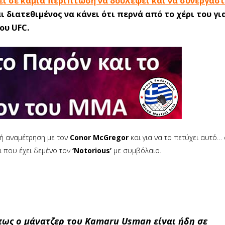
εί σε καμία περίπτωση να δουλέψει και να συνεργαστ
 διατεθιμένος να κάνει ότι περνά από το χέρι του γι
ου UFC.
κή αναμέτρηση με τον
Conor McGregor
και για να το πετύχει αυτό… 
αι που έχει δεμένο τον
‘Notorious’
με συμβόλαιο.
 πως ο μάνατζερ του Kamaru Usman είναι ήδη σε