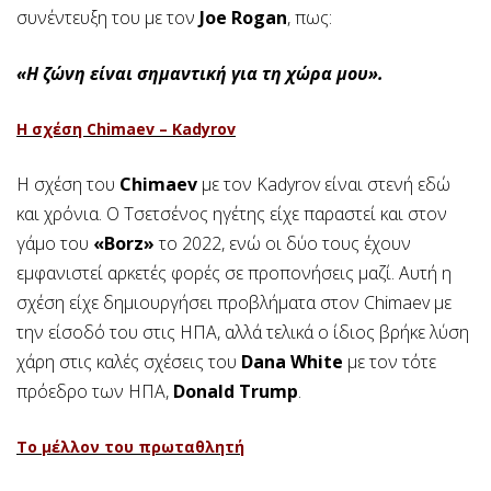
συνέντευξη του με τον
Joe Rogan
, πως:
«Η ζώνη είναι σημαντική για τη χώρα μου».
Η σχέση Chimaev – Kadyrov
Η σχέση του
Chimaev
με τον Kadyrov είναι στενή εδώ
και χρόνια. Ο Τσετσένος ηγέτης είχε παραστεί και στον
γάμο του
«Borz»
το 2022, ενώ οι δύο τους έχουν
εμφανιστεί αρκετές φορές σε προπονήσεις μαζί. Αυτή η
σχέση είχε δημιουργήσει προβλήματα στον Chimaev με
την είσοδό του στις ΗΠΑ, αλλά τελικά ο ίδιος βρήκε λύση
χάρη στις καλές σχέσεις του
Dana White
με τον τότε
πρόεδρο των ΗΠΑ,
Donald Trump
.
Το μέλλον του πρωταθλητή