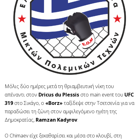
Μόλις δύο ημέρες μετά τη θριαμβευτική νίκη του
απέναντι στον
Dricus du Plessis
στο main event του
UFC
319
στο Σικάγο, ο
«Borz»
ταξίδεψε στην Τσετσενία για να
παραδώσει τη ζώνη στον αμφιλεγόμενο ηγέτη της
Δημοκρατίας,
Ramzan Kadyrov
.
Ο Chimaev είχε ξεκαθαρίσει και μέσα στο κλουβί, στη