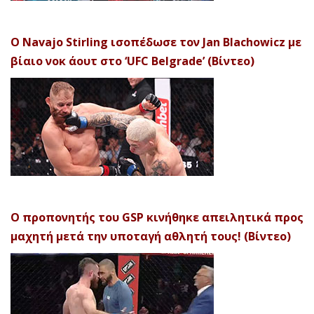
Ο Navajo Stirling ισοπέδωσε τον Jan Blachowicz με
βίαιο νοκ άουτ στο ‘UFC Belgrade’ (Βίντεο)
Ο προπονητής του GSP κινήθηκε απειλητικά προς
μαχητή μετά την υποταγή αθλητή τους! (Βίντεο)