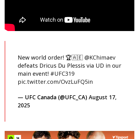
New world order! 🏆🇦🇪
@KChimaev
defeats Dricus Du Plessis via UD in our
main event!
#UFC319
pic.twitter.com/OvzLuFQ5in
— UFC Canada (@UFC_CA)
August 17,
2025