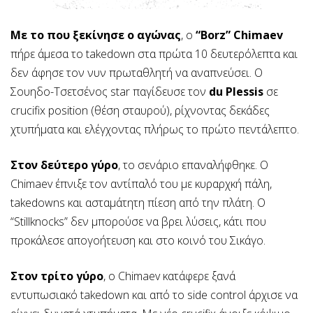
Με το που ξεκίνησε ο αγώνας
, ο
“Borz” Chimaev
πήρε άμεσα το takedown στα πρώτα 10 δευτερόλεπτα και
δεν άφησε τον νυν πρωταθλητή να αναπνεύσει. Ο
Σουηδο-Τσετσένος star παγίδευσε τον
du Plessis
σε
crucifix position (θέση σταυρού), ρίχνοντας δεκάδες
χτυπήματα και ελέγχοντας πλήρως το πρώτο πεντάλεπτο.
Στον δεύτερο γύρο
, το σενάριο επαναλήφθηκε. Ο
Chimaev έπνιξε τον αντίπαλό του με κυραρχκή πάλη,
takedowns και ασταμάτητη πίεση από την πλάτη. Ο
“Stillknocks” δεν μπορούσε να βρει λύσεις, κάτι που
προκάλεσε απογοήτευση και στο κοινό του Σικάγο.
Στον τρίτο γύρο
, ο Chimaev κατάφερε ξανά
εντυπωσιακό takedown και από το side control άρχισε να