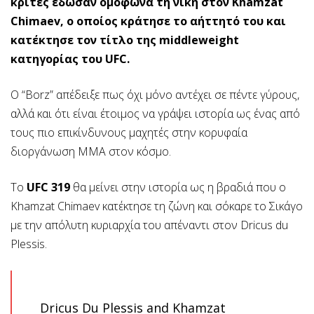
κριτές έδωσαν ομόφωνα τη νίκη στον Khamzat
Chimaev, ο οποίος κράτησε το αήττητό του και
κατέκτησε τον τίτλο της middleweight
κατηγορίας του UFC.
Ο “Borz” απέδειξε πως όχι μόνο αντέχει σε πέντε γύρους,
αλλά και ότι είναι έτοιμος να γράψει ιστορία ως ένας από
τους πιο επικίνδυνους μαχητές στην κορυφαία
διοργάνωση ΜΜΑ στον κόσμο.
Το
UFC 319
θα μείνει στην ιστορία ως η βραδιά που ο
Khamzat Chimaev κατέκτησε τη ζώνη και σόκαρε το Σικάγο
με την απόλυτη κυριαρχία του απέναντι στον Dricus du
Plessis.
Dricus Du Plessis and Khamzat