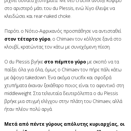
ρίχνει δυνατά χτυπήματα. Με νέο crucifix άνοιξε κόψιμο
στο αριστερό μάτι του du Plessis, ενώ λίγο έλειψε να
κλειδώσει και rear-naked choke.
Παρότι ο Νότιο-Αφρικανός προσπάθησε να αντισταθεί
στον τέταρτο γύρο
, ο Chimaev τον κόλλησε ξανά στο
κλουβί, κρατώντας τον κάτω με συνεχόμενη πίεση.
Ο du Plessis βγήκε
στο πέμπτο γύρο
με σκοπό να τα
παίξει όλα για όλα, όμως ο Chimaev τον πήρε πάλι κάτω
με άψογο takedown. Ένα ακόμα crucifix και σφοδρά
χτυπήματα έκαναν ξεκάθαρο ποιος είναι το αφεντικό στη
middleweight. Στα τελευταία δευτερόλεπτα ο du Plessis
βρήκε μια στιγμή ελέγχου στην πλάτη του Chimaev, αλλά
ήταν πλέον πολύ αργά.
Μετά από πέντε γύρους απόλυτης κυριαρχίας, οι