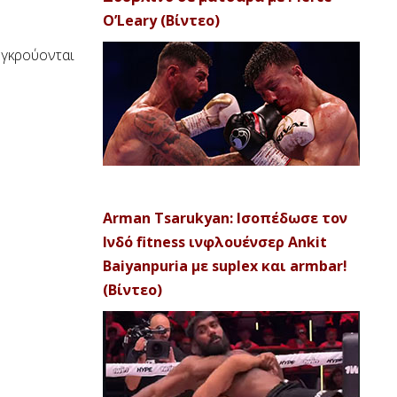
O’Leary (Βίντεο)
υγκρούονται
Arman Tsarukyan: Ισοπέδωσε τον
Ινδό fitness ινφλουένσερ Ankit
Baiyanpuria με suplex και armbar!
(Βίντεο)