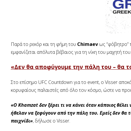
Παρά το ρεκόρ και τη φήμη του
Chimaev
ως “φόβητρο” τ
εμφανίζεται απόλυτα βέβαιος για τη νίκη του μαχητή του
«Δεν θα αποφύγουμε την πάλη του – θα τ
Στο επίσημο UFC Countdown για το event, ο Visser αποκ
κορυφαίους παλαιστές από όλο τον κόσμο, ώστε να προετ
«Ο Khamzat δεν ξέρει τι να κάνει όταν κάποιος θέλε
ήθελαν να ξεφύγουν από την πάλη του. Εμείς δεν θα τ
παιχνίδι»
, δήλωσε ο Visser.