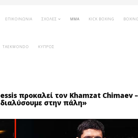
ΕΠΙΚΟΙΝΩΝΙΑ
ΣΧΟΛΕΣ
MMA
KICK BOXING
BOXIN
TAEKWONDO
ΚΥΠΡΟΣ
lessis προκαλεί τον Khamzat Chimaev –
ν διαλύσουμε στην πάλη»