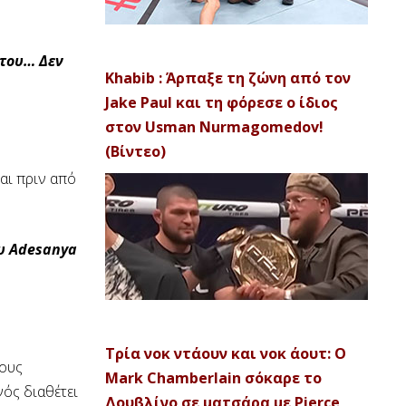
 του… Δεν
Khabib : Άρπαξε τη ζώνη από τον
Jake Paul και τη φόρεσε ο ίδιος
στον Usman Nurmagomedov!
(Βίντεο)
ται πριν από
ου Adesanya
Τρία νοκ ντάουν και νοκ άουτ: Ο
λους
Mark Chamberlain σόκαρε το
νός διαθέτει
Δουβλίνο σε ματσάρα με Pierce