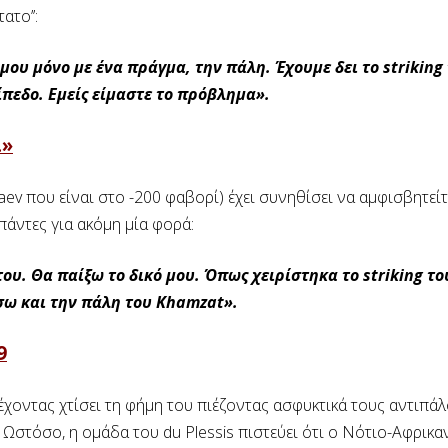
το’’:
 μου μόνο με ένα πράγμα, την πάλη. Έχουμε δει το striking
ίπεδο. Εμείς είμαστε το πρόβλημα».
ι»
maev που είναι στο -200 φαβορί) έχει συνηθίσει να αμφισβητεί
πάντες για ακόμη μία φορά:
του. Θα παίξω το δικό μου. Όπως χειρίστηκα το striking τ
ίσω και την πάλη του Khamzat».
9
χοντας χτίσει τη φήμη του πιέζοντας ασφυκτικά τους αντιπά
 Ωστόσο, η ομάδα του du Plessis πιστεύει ότι ο Νότιο-Αφρικα