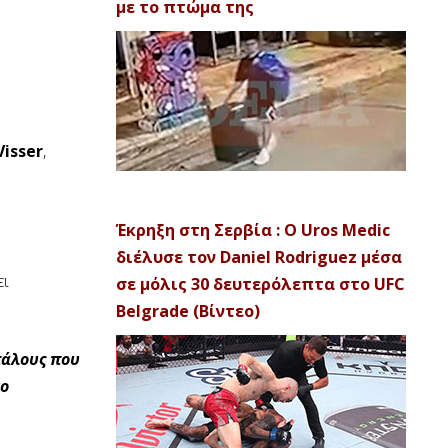
με το πτώμα της
isser
,
Έκρηξη στη Σερβία : Ο Uros Medic
διέλυσε τον Daniel Rodriguez μέσα
ει
σε μόλις 30 δευτερόλεπτα στο UFC
Belgrade (Βίντεο)
πάλους που
το