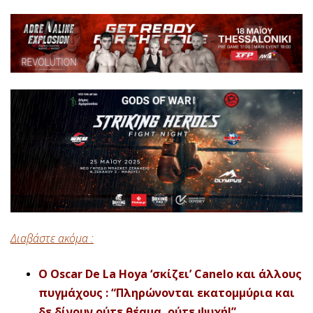
Διαβάστε ακόμα :
O Oscar De La Hoya ‘σκίζει’ Canelo και άλλους
πυγμάχους : “Πληρώνονται εκατομμύρια και
δε δίνουν ούτε θέαμα, ούτε ψυχή!”