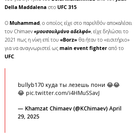
Della Maddalena
στο
UFC 315
.
Ο
Muhammad
, ο οποίος είχε στο παρελθόν αποκαλέσει
τον Chimaev
«μουσουλμάνο αδελφό»
, είχε δηλώσει το
2021 πως η νίκη επί του
«Borz»
θα ήταν το «εισιτήριο»
για να αναγνωριστεί ως
main event fighter
από το
UFC
.
bullyb170 куда ты лезешь пони 😂😂
😂
pic.twitter.com/i4HMuSSavJ
— Khamzat Chimaev (@KChimaev)
April
29, 2025