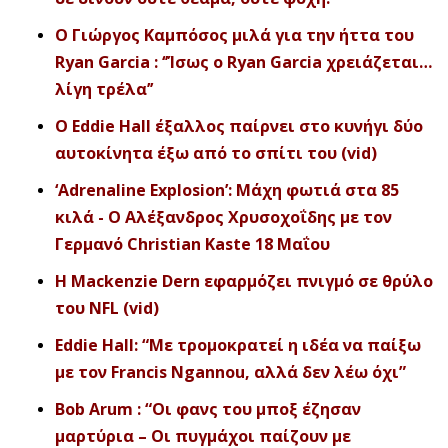
Ο Γιώργος Καμπόσος μιλά για την ήττα του
Ryan Garcia : ‘’Ίσως ο Ryan Garcia χρειάζεται…
λίγη τρέλα’’
O Eddie Hall έξαλλος παίρνει στο κυνήγι δύο
αυτοκίνητα έξω από το σπίτι του (vid)
‘Adrenaline Explosion’: Μάχη φωτιά στα 85
κιλά - Ο Αλέξανδρος Χρυσοχοΐδης με τον
Γερμανό Christian Kaste 18 Μαΐου
H Mackenzie Dern εφαρμόζει πνιγμό σε θρύλο
του NFL (vid)
Eddie Hall: “Με τρομοκρατεί η ιδέα να παίξω
με τον Francis Ngannou, αλλά δεν λέω όχι”
Bob Arum : “Οι φανς του μποξ έζησαν
μαρτύρια – Οι πυγμάχοι παίζουν με