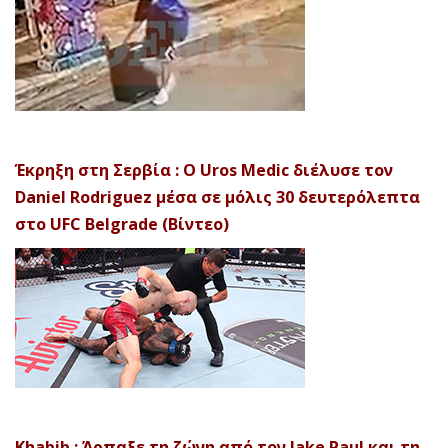
Έκρηξη στη Σερβία : Ο Uros Medic διέλυσε τον
Daniel Rodriguez μέσα σε μόλις 30 δευτερόλεπτα
στο UFC Belgrade (Βίντεο)
Khabib : Άρπαξε τη ζώνη από τον Jake Paul και τη