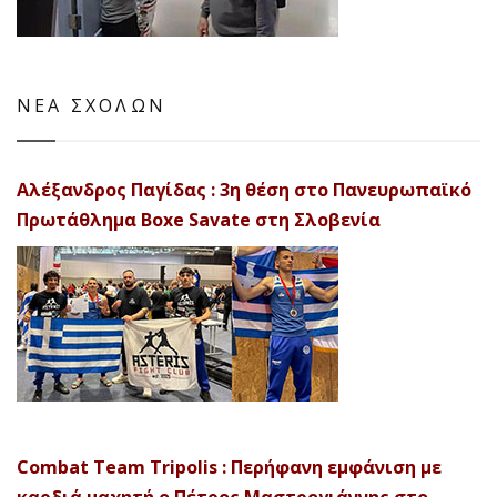
ΝΕΑ ΣΧΟΛΩΝ
Αλέξανδρος Παγίδας : 3η θέση στο Πανευρωπαϊκό
Πρωτάθλημα Boxe Savate στη Σλοβενία
Combat Team Tripolis : Περήφανη εμφάνιση με
καρδιά μαχητή ο Πέτρος Μαστρογιάννης στο