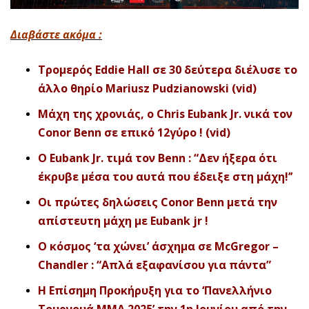
Διαβάστε ακόμα :
Τρομερός Eddie Hall σε 30 δεύτερα διέλυσε το
άλλο θηρίο Mariusz Pudzianowski (vid)
Μάχη της χρονιάς, o Chris Eubank Jr. νικά τον
Conor Benn σε επικό 12γύρο ! (vid)
O Eubank Jr. τιμά τον Benn : “Δεν ήξερα ότι
έκρυβε μέσα του αυτά που έδειξε στη μάχη!’’
Οι πρώτες δηλώσεις Conor Benn μετά την
απίστευτη μάχη με Eubank jr !
Ο κόσμος ‘τα χώνει’ άσχημα σε McGregor –
Chandler : “Απλά εξαφανίσου για πάντα”
H Επίσημη Προκήρυξη για το ‘Πανελλήνιο
Τουρνουά ΜΜΑ 2025’ την 1η Ιουνίου από την