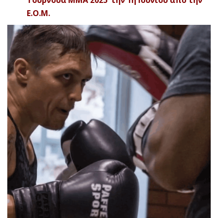
Ε.Ο.Μ.