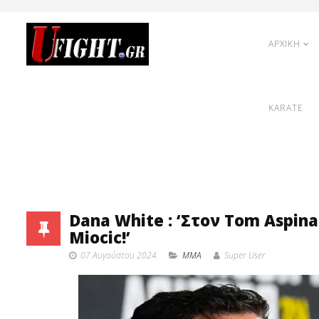
ΑΡΧΙΚΗ
KARATE
Dana White : ‘Στον Tom Aspinal
Miocic!’
07 Αυγούστου 2024
MMA
Super User