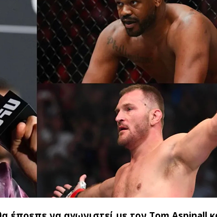
α έπρεπε να αγωνιστεί με τον Tom Aspinall κ