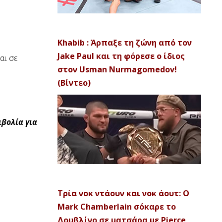
Khabib : Άρπαξε τη ζώνη από τον
Jake Paul και τη φόρεσε ο ίδιος
αι σε
στον Usman Nurmagomedov!
(Βίντεο)
ιβολία για
Τρία νοκ ντάουν και νοκ άουτ: Ο
Mark Chamberlain σόκαρε το
Δουβλίνο σε ματσάρα με Pierce