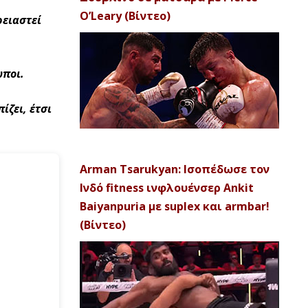
O’Leary (Βίντεο)
ρειαστεί
ωποι.
ίζει, έτσι
Arman Tsarukyan: Ισοπέδωσε τον
Ινδό fitness ινφλουένσερ Ankit
Baiyanpuria με suplex και armbar!
(Βίντεο)