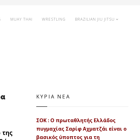
G
MUAY THAI
WRESTLING
BRAZILIAN JIU JITSU
ρα
ΚΥΡΙΑ ΝΕΑ
ΣΟΚ : Ο πρωταθλητής Ελλάδος
πυγμαχίας Σαρίφ Αχματζάι είναι ο
 της
βασικός ύποπτος για τη