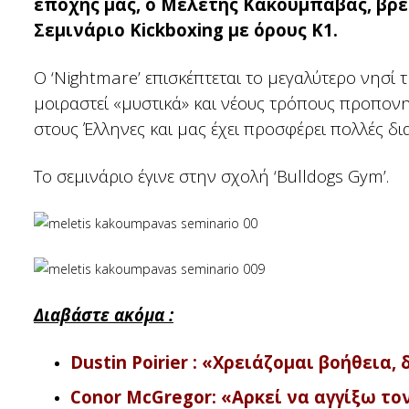
εποχής μας, ο Μελέτης Κακουμπάβας, βρέ
Σεμινάριο Kickboxing με όρους Κ1.
Ο ‘Nightmare’ επισκέπτεται το μεγαλύτερο νησί 
μοιραστεί «μυστικά» και νέους τρόπους προπονη
στους Έλληνες και μας έχει προσφέρει πολλές δια
Το σεμινάριο έγινε στην σχολή ‘Bulldogs Gym’.
Διαβάστε ακόμα :
Dustin Poirier : «Χρειάζομαι βοήθεια
Conor McGregor: «Αρκεί να αγγίξω τον