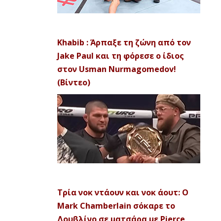
Khabib : Άρπαξε τη ζώνη από τον
Jake Paul και τη φόρεσε ο ίδιος
στον Usman Nurmagomedov!
(Βίντεο)
Τρία νοκ ντάουν και νοκ άουτ: Ο
Mark Chamberlain σόκαρε το
Δουβλίνο σε ματσάρα με Pierce