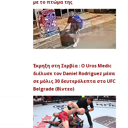
με το πτώμα της
Έκρηξη στη Σερβία : Ο Uros Medic
διέλυσε τον Daniel Rodriguez μέσα
σε μόλις 30 δευτερόλεπτα στο UFC
Belgrade (Βίντεο)