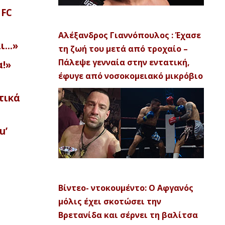
UFC
Αλέξανδρος Γιαννόπουλος : Έχασε
αι…»
τη ζωή του μετά από τροχαίο –
Πάλεψε γενναία στην εντατική,
α!»
έφυγε από νοσοκομειακό μικρόβιο
τικά
u’
Βίντεο- ντοκουμέντο: Ο Αφγανός
μόλις έχει σκοτώσει την
Βρετανίδα και σέρνει τη βαλίτσα