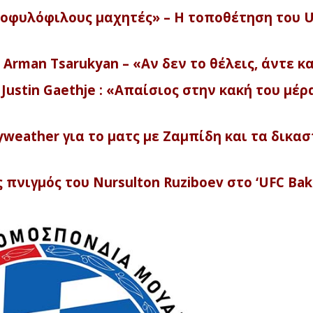
μοφυλόφιλους μαχητές» – Η τοποθέτηση του 
υ Arman Tsarukyan – «Αν δεν το θέλεις, άντε κ
ustin Gaethje : «Απαίσιος στην κακή του μέρ
eather για το ματς με Ζαμπίδη και τα δικασ
πνιγμός του Nursulton Ruziboev στο ‘UFC Bak