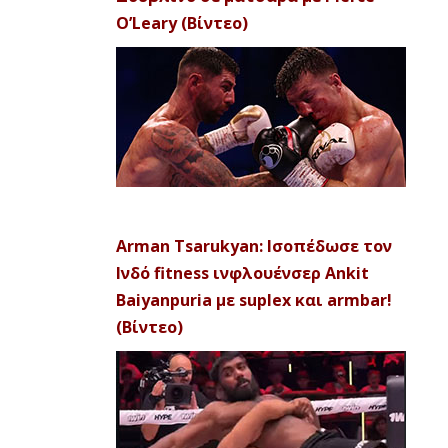
O’Leary (Βίντεο)
Arman Tsarukyan: Ισοπέδωσε τον
Ινδό fitness ινφλουένσερ Ankit
Baiyanpuria με suplex και armbar!
(Βίντεο)