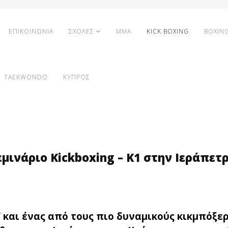
ΕΠΙΚΟΙΝΩΝΙΑ
ΣΧΟΛΕΣ
MMA
KICK BOXING
BOXIN
TAEKWONDO
ΚΥΠΡΟΣ
μινάριο Kickboxing – K1 στην Ιεράπετ
’ και ένας από τους πιο δυναμικούς κικμπόξερ