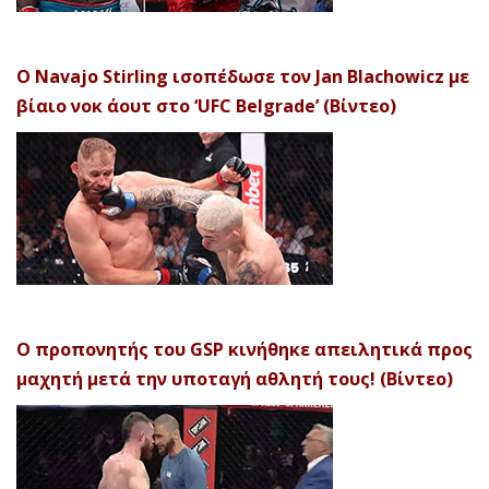
Ο Navajo Stirling ισοπέδωσε τον Jan Blachowicz με
βίαιο νοκ άουτ στο ‘UFC Belgrade’ (Βίντεο)
Ο προπονητής του GSP κινήθηκε απειλητικά προς
μαχητή μετά την υποταγή αθλητή τους! (Βίντεο)