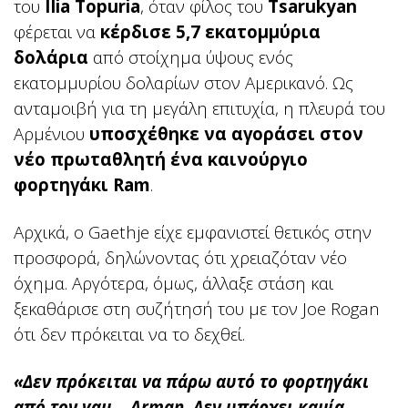
του
Ilia Topuria
, όταν φίλος του
Tsarukyan
φέρεται να
κέρδισε 5,7 εκατομμύρια
δολάρια
από στοίχημα ύψους ενός
εκατομμυρίου δολαρίων στον Αμερικανό. Ως
ανταμοιβή για τη μεγάλη επιτυχία, η πλευρά του
Αρμένιου
υποσχέθηκε να αγοράσει στον
νέο πρωταθλητή ένα καινούργιο
φορτηγάκι Ram
.
Αρχικά, ο Gaethje είχε εμφανιστεί θετικός στην
προσφορά, δηλώνοντας ότι χρειαζόταν νέο
όχημα. Αργότερα, όμως, άλλαξε στάση και
ξεκαθάρισε στη συζήτησή του με τον Joe Rogan
ότι δεν πρόκειται να το δεχθεί.
«Δεν πρόκειται να πάρω αυτό το φορτηγάκι
από τον γαμ… Arman. Δεν υπάρχει καμία