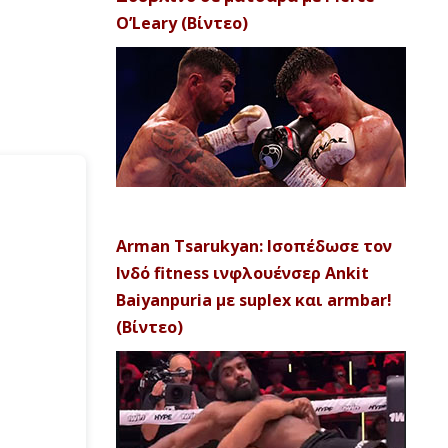
O’Leary (Βίντεο)
Arman Tsarukyan: Ισοπέδωσε τον
Ινδό fitness ινφλουένσερ Ankit
Baiyanpuria με suplex και armbar!
(Βίντεο)