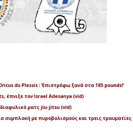
icus du Plessis : ‘Επιστρέφω ξανά στα 185 pounds!’
s, έπνιξε τον Israel Adesanya (vid)
διαφυλικό ματς jiu-jitsu (vid)
ια συμπλοκή με πυροβολισμούς και τρεις τραυματίε
ς