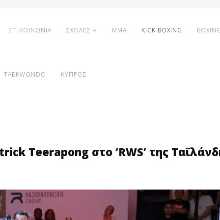
ΕΠΙΚΟΙΝΩΝΙΑ
ΣΧΟΛΕΣ
MMA
KICK BOXING
BOXIN
TAEKWONDO
ΚΥΠΡΟΣ
rick Teerapong στο ‘RWS’ της Ταϊλάνδ