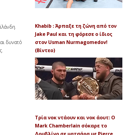
Khabib : Άρπαξε τη ζώνη από τον
ϊλάνδη.
Jake Paul και τη φόρεσε ο ίδιος
και δυνατό
στον Usman Nurmagomedov!
ς.
(Βίντεο)
Τρία νοκ ντάουν και νοκ άουτ: Ο
Mark Chamberlain σόκαρε το
Δουβλίνο σε ματσάρα με Pierce