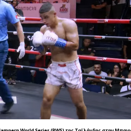
amnern World Series (RWS) της Ταϊλάνδης στην Μπαν