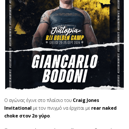
Ο αγώνας έγινε στο πλαίσιο του
Craig Jones
Invitational
με τον πνιγμό να έρχεται με
rear naked
choke στον 2ο γύρο
.