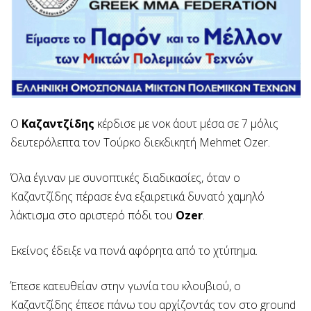
Ο
Καζαντζίδης
κέρδισε με νοκ άουτ μέσα σε 7 μόλις
δευτερόλεπτα τον Τούρκο διεκδικητή Mehmet Ozer.
Όλα έγιναν με συνοπτικές διαδικασίες, όταν ο
Καζαντζίδης πέρασε ένα εξαιρετικά δυνατό χαμηλό
λάκτισμα στο αριστερό πόδι του
Ozer
.
Εκείνος έδειξε να πονά αφόρητα από το χτύπημα.
Έπεσε κατευθείαν στην γωνία του κλουβιού, ο
Καζαντζίδης έπεσε πάνω του αρχίζοντάς τον στο ground