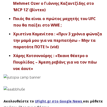
Mehmet Ozer ο Γιάννης Καζαντζίδης στο
‘MCP 12’ (βίντεο)
Ποιός θα είναι ο πρώτος μαχητής του UFC
που θα παίξει στο WWE ;
Χριστίνα Καμενίτσα : «Πριν 3 χρόνια φώναζα
την μαμά μου για να περπατήσω – Μην τα
παρατάτε ΠΟΤΕ !» (vid)
Χάρης Κοτσονούρης : «Έκανε θέατρο ο
Πουρλίδας – Άμεση ρεβάνς για να τον πάω
νοκ άουτ»
Ακολουθείστε το
UFight.gr στο Google News
και μάθετε