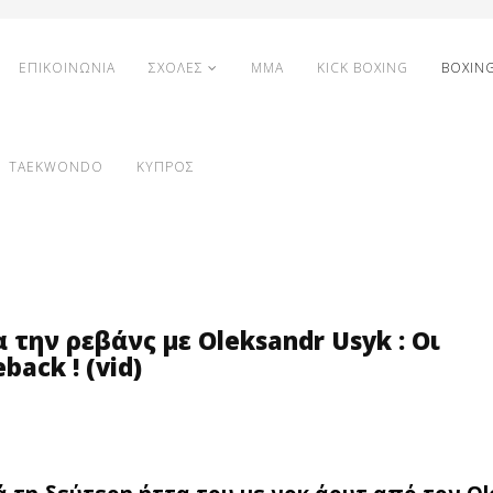
ΕΠΙΚΟΙΝΩΝΙΑ
ΣΧΟΛΕΣ
MMA
KICK BOXING
BOXIN
TAEKWONDO
ΚΥΠΡΟΣ
α την ρεβάνς με Oleksandr Usyk : Οι
back ! (vid)