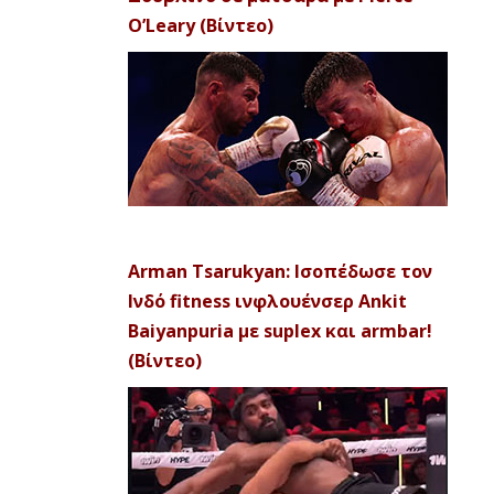
O’Leary (Βίντεο)
Arman Tsarukyan: Ισοπέδωσε τον
Ινδό fitness ινφλουένσερ Ankit
Baiyanpuria με suplex και armbar!
(Βίντεο)