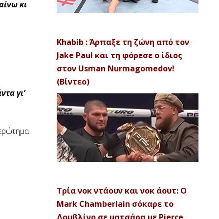
αίνω κι
Khabib : Άρπαξε τη ζώνη από τον
Jake Paul και τη φόρεσε ο ίδιος
στον Usman Nurmagomedov!
(Βίντεο)
ντα γι’
 ερώτημα
Τρία νοκ ντάουν και νοκ άουτ: Ο
Mark Chamberlain σόκαρε το
Δουβλίνο σε ματσάρα με Pierce