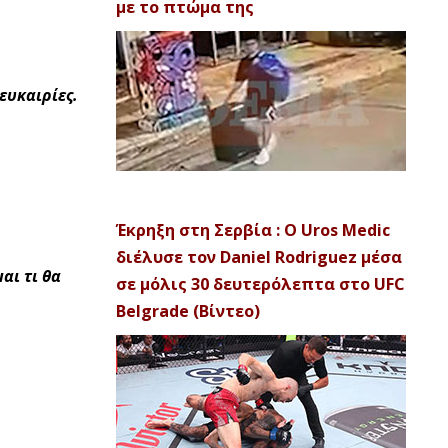
με το πτώμα της
ευκαιρίες.
Έκρηξη στη Σερβία : Ο Uros Medic
διέλυσε τον Daniel Rodriguez μέσα
αι τι θα
σε μόλις 30 δευτερόλεπτα στο UFC
Belgrade (Βίντεο)