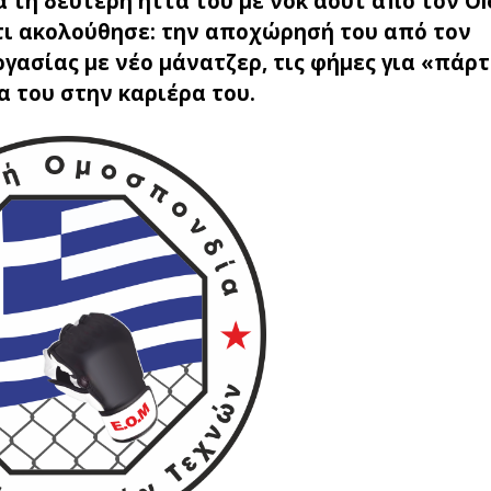
ά τη δεύτερη ήττα του με νοκ άουτ από τον O
ο τι ακολούθησε: την αποχώρησή του από τον
γασίας με νέο μάνατζερ, τις φήμες για «πάρτ
α του στην καριέρα του.