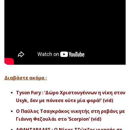
Διαβάστε ακόμα :
Tyson Fury : ‘Δώρο Χριστουγέννων η νίκη στον
Usyk, δεν με πόνεσε ούτε μία φορά!’ (vid)
Ο Παύλος Τσαγκράκος νικητής στη ρεβάνς με
Γιάννη Φεζουλάι στο ‘Scorpion’ (vid)
ΑΘΛΗΤΑΡΑΔΕΣ : Ο Νίκος Τζώτζος νικητής σε