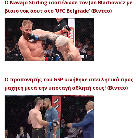
Ο Navajo Stirling ισοπέδωσε τον Jan Blachowicz με
βίαιο νοκ άουτ στο ‘UFC Belgrade’ (Βίντεο)
Ο προπονητής του GSP κινήθηκε απειλητικά προς
μαχητή μετά την υποταγή αθλητή τους! (Βίντεο)