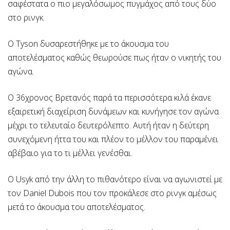
σαφέστατα ο πιο μεγαλόσωμος πυγμάχος από τους δύο
στο ρινγκ.
Ο Tyson δυσαρεστήθηκε με το άκουσμα του
αποτελέσματος καθώς θεωρούσε πως ήταν ο νικητής του
αγώνα.
Ο 36χρονος Βρετανός παρά τα περισσότερα κιλά έκανε
εξαιρετική διαχείριση δυνάμεων και κυνήγησε τον αγώνα
μέχρι το τελευταίο δευτερόλεπτο. Αυτή ήταν η δεύτερη
συνεχόμενη ήττα του και πλέον το μέλλον του παραμένει
αβέβαιο για το τι μέλλει γενέσθαι.
Ο Usyk από την άλλη το πιθανότερο είναι να αγωνιστεί με
τον Daniel Dubois που τον προκάλεσε στο ρινγκ αμέσως
μετά το άκουσμα του αποτελέσματος.