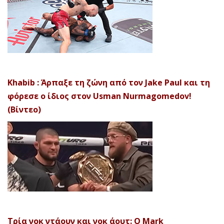
Khabib : Άρπαξε τη ζώνη από τον Jake Paul και τη
φόρεσε ο ίδιος στον Usman Nurmagomedov!
(Βίντεο)
Τρία νοκ ντάουν και νοκ άουτ: Ο Mark