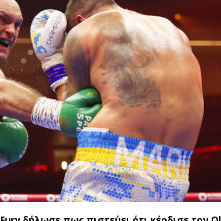
Fury δήλωσε πως πιστεύει ότι κέρδισε τον O