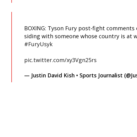
BOXING: Tyson Fury post-fight comments on
siding with someone whose country is at w
#FuryUsyk
pic.twitter.com/xy3Vgn25rs
— Justin David Kish • Sports Journalist (@J