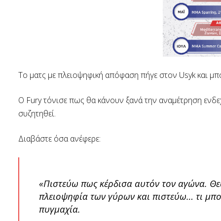
Το ματς με πλειοψηφική απόφαση πήγε στον Usyk και μπ
Ο Fury τόνισε πως θα κάνουν ξανά την αναμέτρηση ενδε
συζητηθεί.
Διαβάστε όσα ανέφερε:
«Πιστεύω πως κέρδισα αυτόν τον αγώνα. Θ
πλειοψηφία των γύρων και πιστεύω… τι μπορε
πυγμαχία.