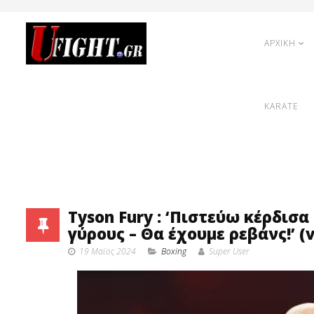
ΑΡΧΙΚΗ
KARATE
Tyson Fury : ‘Πιστεύω κέρδισ
γύρους – Θα έχουμε ρεβάνς!’ (v
19 Μαϊος 2024
Boxing
Super User