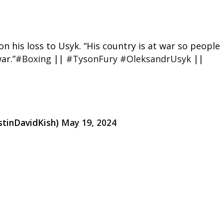
 his loss to Usyk. “His country is at war so people
ar.”
#Boxing
||
#TysonFury
#OleksandrUsyk
||
ustinDavidKish)
May 19, 2024