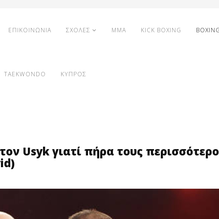
ΕΠΙΚΟΙΝΩΝΙΑ
ΣΧΟΛΕΣ
MMA
KICK BOXING
BOXIN
TAEKWONDO
ΚΥΠΡΟΣ
α τον Usyk γιατί πήρα τους περισσότερ
id)