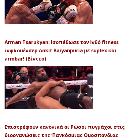
Arman Tsarukyan: Ισοπέδωσε τον Ινδό fitness
ινφλουένσερ Ankit Baiyanpuria με suplex και
armbar! (Βίντεο)
Επιστρέφουν κανονικά οι Ρώσοι πυγμάχοι στις
διοργανώσεις της ‘Παγκόσμιας Ομοσπονδίας