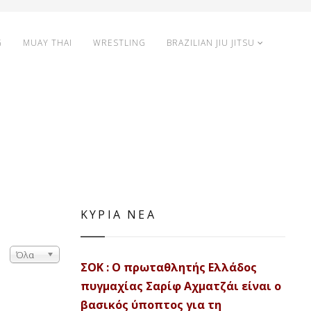
G
MUAY THAI
WRESTLING
BRAZILIAN JIU JITSU
ΚΥΡΙΑ ΝΕΑ
Όλα
ΣΟΚ : Ο πρωταθλητής Ελλάδος
πυγμαχίας Σαρίφ Αχματζάι είναι ο
βασικός ύποπτος για τη