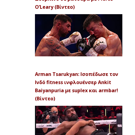
O’Leary (Βίντεο)
Arman Tsarukyan: Ισοπέδωσε τον
Ινδό fitness ινφλουένσερ Ankit
Baiyanpuria με suplex και armbar!
(Βίντεο)