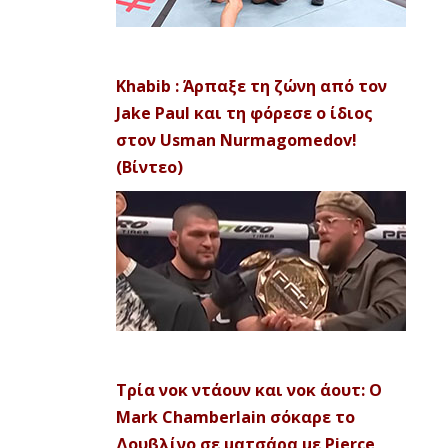
Khabib : Άρπαξε τη ζώνη από τον
Jake Paul και τη φόρεσε ο ίδιος
στον Usman Nurmagomedov!
(Βίντεο)
Τρία νοκ ντάουν και νοκ άουτ: Ο
Mark Chamberlain σόκαρε το
Δουβλίνο σε ματσάρα με Pierce