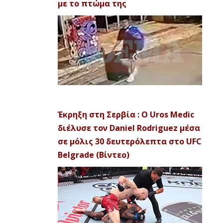
με το πτώμα της
Έκρηξη στη Σερβία : Ο Uros Medic
διέλυσε τον Daniel Rodriguez μέσα
σε μόλις 30 δευτερόλεπτα στο UFC
Belgrade (Βίντεο)