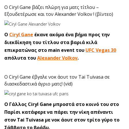
O Ciryl Gane βάζει πλώρη για ματς τίτλου –
Εξουδετέρωσε και τον Alexander Volkov ! (βίντεο)
O
Ciryl Gane
έκανε ακόμα ένα βήμα προς την
διεκδίκηση του τίτλου στα βαριά κιλά
επικρατώνας στο main event του
UFC Vegas 30
απόλυτα του
Alexander Volkov
.
O Ciryl Gane έβγαλε νοκ άουτ τον Tai Tuivasa σε
διασκεδαστικά άγριο ματς! (vid)
O Γάλλος Ciryl Gane μπροστά στο κοινό του στο
Παρίσι κατάφερε να πάρει την νίκη απέναντι
στον Tai Tuivasa με νοκ άουτ στον τρίτο γύρο το
Σάββατο το βράδυ.