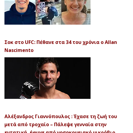
Σοκ στο UFC: Πέθανε στα 34 του χρόνια ο Allan
Nascimento
Αλέξανδρος Γιαννόπουλος : Έχασε τη ζωή του
μετά από τροχαίο – Πάλεψε γενναία στην
εντατική, έφυγε από νοσοκομειακό μικρόβιο