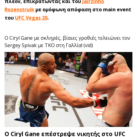
πλέον, επικρατώντας και του
Jairzinho
Rozenstruik
με ομόφωνη απόφαση στο main event
του
UFC Vegas 20
.
O Ciryl Gane με σκληρές, βίαιες γροθιές τελειώνει τον
Sergey Spivak με ΤΚΟ στη Γαλλία! (vid)
O Ciryl Gane επέστρεψε νικητής στο UFC