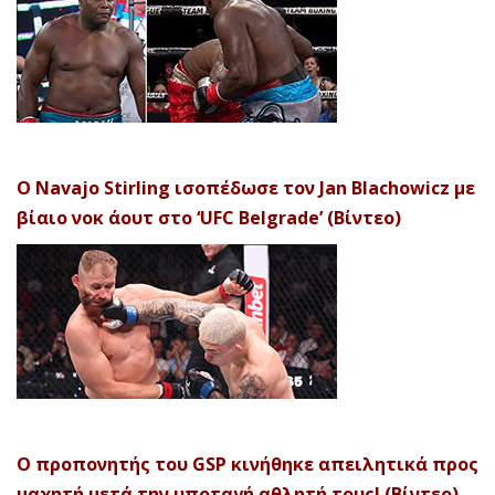
Ο Navajo Stirling ισοπέδωσε τον Jan Blachowicz με
βίαιο νοκ άουτ στο ‘UFC Belgrade’ (Βίντεο)
Ο προπονητής του GSP κινήθηκε απειλητικά προς
μαχητή μετά την υποταγή αθλητή τους! (Βίντεο)