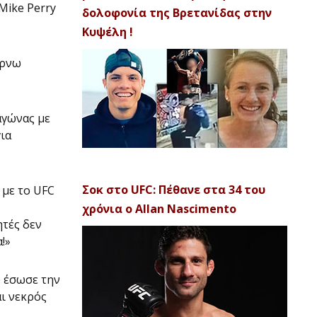
Mike Perry
δολοφονία της Βρετανίδας στην
Κυψέλη !
έρνω
 αγώνας με
ια
Σοκ στο UFC: Πέθανε στα 34 του
ς με το UFC
χρόνια ο Allan Nascimento
ητές δεν
!»
υ έσωσε την
ι νεκρός