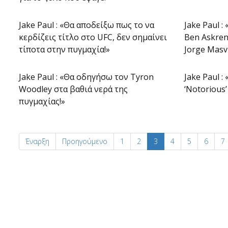
Jake Paul : «Θα αποδείξω πως το να
Jake Paul 
κερδίζεις τίτλο στο UFC, δεν σημαίνει
Ben Askren
τίποτα στην πυγμαχία!»
Jorge Masvid
Jake Paul : «Θα οδηγήσω τον Tyron
Jake Paul :
Woodley στα βαθιά νερά της
‘Notorious
πυγμαχίας!»
Έναρξη
Προηγούμενο
1
2
3
4
5
6
7