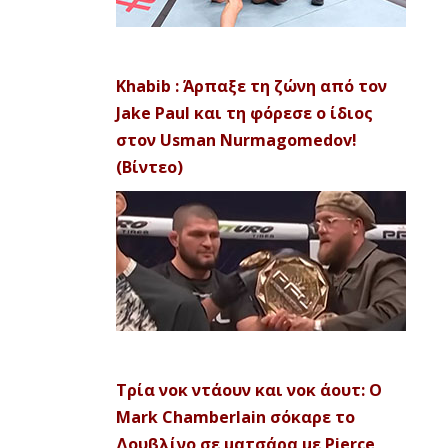
Khabib : Άρπαξε τη ζώνη από τον
Jake Paul και τη φόρεσε ο ίδιος
στον Usman Nurmagomedov!
(Βίντεο)
Τρία νοκ ντάουν και νοκ άουτ: Ο
Mark Chamberlain σόκαρε το
Δουβλίνο σε ματσάρα με Pierce