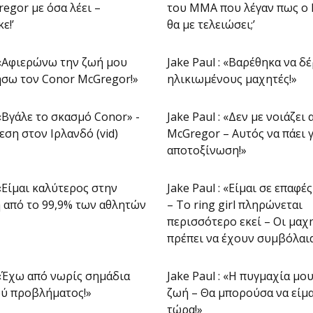
egor με όσα λέει –
του ΜΜΑ που λέγαν πως ο 
ε!’
θα με τελειώσει;’
: «Αφιερώνω την ζωή μου
Jake Paul : «Βαρέθηκα να δ
ήσω τον Conor McGregor!»
ηλικιωμένους μαχητές!»
 «Βγάλε το σκασμό Conor» -
Jake Paul : «Δεν με νοιάζει
εση στον Ιρλανδό (vid)
McGregor – Αυτός να πάει γ
αποτοξίνωση!»
 «Είμαι καλύτερος στην
Jake Paul : «Είμαι σε επαφέ
 από το 99,9% των αθλητών
– Το ring girl πληρώνεται
περισσότερο εκεί – Οι μαχ
πρέπει να έχουν συμβόλαια
: «Έχω από νωρίς σημάδια
Jake Paul : «Η πυγμαχία μο
ού προβλήματος!»
ζωή – Θα μπορούσα να είμα
τώρα!»