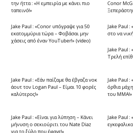
την ήττα : «Η εμπειρία με κάνει πιο
Conor McGr
ταπεινό!»
Ξεπεράστηκ
Jake Paul : «Conor υπόγραψε για 50
Jake Paul 
εκατομμύρια τώρα – Φοβάσαι μην
στο να νικ
χάσεις από έναν YouTuber!» (video)
Jake Paul :
Τρελή επίθ
Jake Paul : «Εάν παίζαμε θα έβγαζα νοκ
Jake Paul :
άουτ τον Logan Paul – Είμαι 10 φορές
όρθια μάχη
καλύτερος!»
του ΜΜΑ!»
Jake Paul : «Είναι για λύπηση – Κάνει
Jake Paul 
μήνυση ο σεκιούριτι του Nate Diaz
εγκεφαλικ
για το ξύλο που έφαγε!»