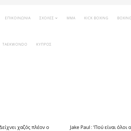
ΕΠΙΚΟΙΝΩΝΙΑ
ΣΧΟΛΕΣ
MMA
KICK BOXING
BOXIN
TAEKWONDO
ΚΥΠΡΟΣ
 ‘Δείχνει χαζός πλέον ο
Jake Paul : ‘Πού είναι όλοι 