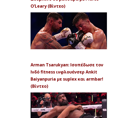
O’Leary (Βίντεο)
Arman Tsarukyan: Ισοπέδωσε τον
Ινδό fitness ινφλουένσερ Ankit
Baiyanpuria με suplex και armbar!
(Βίντεο)