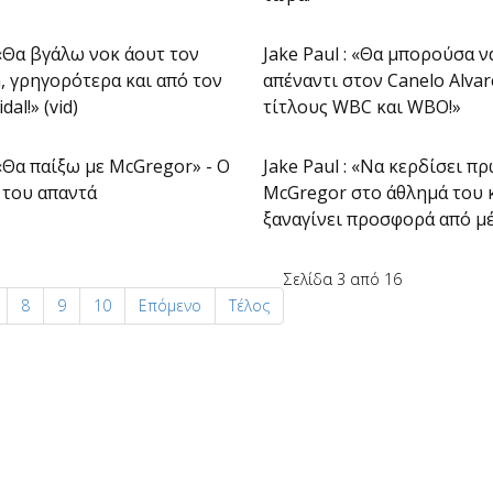
: «Θα βγάλω νοκ άουτ τον
Jake Paul : «Θα μπορούσα 
, γρηγορότερα και από τον
απέναντι στον Canelo Alvar
al!» (vid)
τίτλους WBC και WBO!»
 «Θα παίξω με McGregor» - Ο
Jake Paul : «Να κερδίσει π
’ του απαντά
McGregor στο άθλημά του κ
ξαναγίνει προσφορά από μέ
Σελίδα 3 από 16
8
9
10
Επόμενο
Τέλος