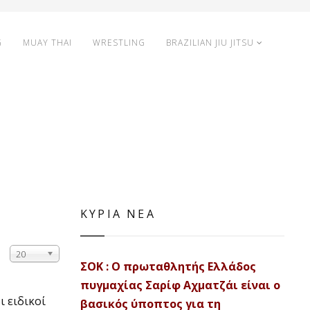
G
MUAY THAI
WRESTLING
BRAZILIAN JIU JITSU
ΚΥΡΙΑ ΝΕΑ
20
ΣΟΚ : Ο πρωταθλητής Ελλάδος
πυγμαχίας Σαρίφ Αχματζάι είναι ο
οι ειδικοί
βασικός ύποπτος για τη