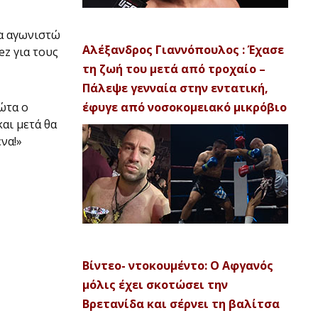
να αγωνιστώ
Αλέξανδρος Γιαννόπουλος : Έχασε
ez για τους
τη ζωή του μετά από τροχαίο –
Πάλεψε γενναία στην εντατική,
ρώτα ο
έφυγε από νοσοκομειακό μικρόβιο
αι μετά θα
να!»
Βίντεο- ντοκουμέντο: Ο Αφγανός
μόλις έχει σκοτώσει την
Βρετανίδα και σέρνει τη βαλίτσα