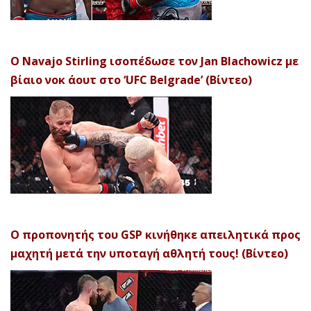
Ο Navajo Stirling ισοπέδωσε τον Jan Blachowicz με
βίαιο νοκ άουτ στο ‘UFC Belgrade’ (Βίντεο)
Ο προπονητής του GSP κινήθηκε απειλητικά προς
μαχητή μετά την υποταγή αθλητή τους! (Βίντεο)