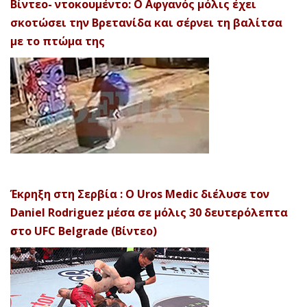
Βίντεο- ντοκουμέντο: Ο Αφγανός μόλις έχει
σκοτώσει την Βρετανίδα και σέρνει τη βαλίτσα
με το πτώμα της
Έκρηξη στη Σερβία : Ο Uros Medic διέλυσε τον
Daniel Rodriguez μέσα σε μόλις 30 δευτερόλεπτα
στο UFC Belgrade (Βίντεο)