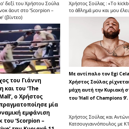
ιο’ δεξί του Χρήστου Σούλα
Χρήστος Σούλας : «To kickb
νοκ άουτ στο ‘Scorpion –
το άθλημά μου και μου έλε
e’ (βίντεο)
Με αντίπαλο τον Egi Cela
χος του Γιάννη
Χρήστος Σούλας ρίχνετα
 και του ‘The
μάχη αυτή την Κυριακή σ
Mall’, ο Χρήστος
του ‘Hall of Champions 9’.
 πραγματοποίησε μία
υναμική εμφάνιση
Χρήστος Σούλας και Αντών
κ του ‘Scorpion –
Κατσουγιαννόπουλος με K1 
rive’ την Κυριακή 11