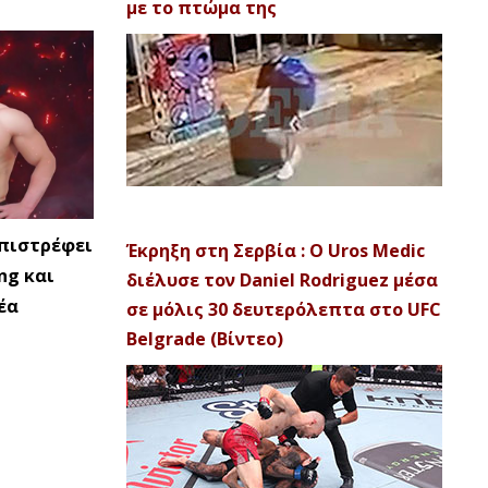
με το πτώμα της
επιστρέφει
Έκρηξη στη Σερβία : Ο Uros Medic
ng και
διέλυσε τον Daniel Rodriguez μέσα
έα
σε μόλις 30 δευτερόλεπτα στο UFC
Belgrade (Βίντεο)