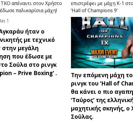
ε ΤΚΟ απέναντι στον Χρήστο
επιστρέφει με μάχη Κ-1 στο
έδωσε παλικαρίσια μάχη!
‘Hall of Champions 9’
Αγκαράυ ήταν ο
νικητής με τεχνικό
τ στην μεγάλη
ηση που έδωσε με
το Σούλα στο ρινγκ
pion – Prive Boxing’ .
Την επόμενη μάχη το
ρινγκ του ‘Hall of Cha
θα κάνει ο πιο αγαπ
‘Ταύρος’ της ελληνικ
μαχητικής σκηνής, ο
Σούλας.