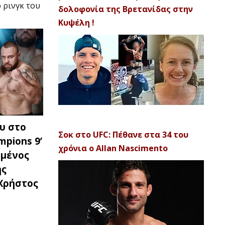
 ρινγκ του
δολοφονία της Βρετανίδας στην
Κυψέλη !
υ στο
Σοκ στο UFC: Πέθανε στα 34 του
mpions 9’
χρόνια ο Allan Nascimento
ημένος
ής
 Χρήστος