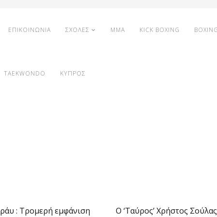
ΕΠΙΚΟΙΝΩΝΙΑ
ΣΧΟΛΕΣ
MMA
KICK BOXING
BOXIN
TAEKWONDO
ΚΥΠΡΟΣ
ράυ : Τρομερή εμφάνιση
Ο ‘Ταύρος’ Χρήστος Σούλας