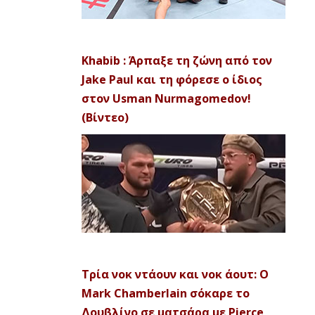
Khabib : Άρπαξε τη ζώνη από τον
Jake Paul και τη φόρεσε ο ίδιος
στον Usman Nurmagomedov!
(Βίντεο)
Τρία νοκ ντάουν και νοκ άουτ: Ο
Mark Chamberlain σόκαρε το
Δουβλίνο σε ματσάρα με Pierce