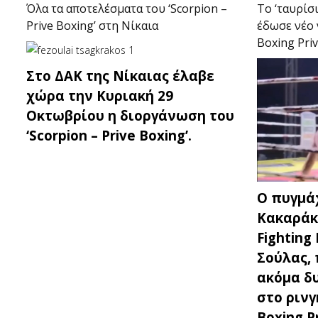
Όλα τα αποτελέσματα του ‘Scorpion –
Το ‘ταυρίσ
Prive Boxing’ στη Νίκαια
έδωσε νέο 
Boxing Priv
Στο ΔΑΚ της Νίκαιας έλαβε
χώρα την Κυριακή 29
Οκτωβρίου η διοργάνωση του
‘Scorpion – Prive Boxing’.
Ο πυγμά
Κακαράκη
Fighting 
Σούλας,
ακόμα δ
στο ρινγ
Boxing P