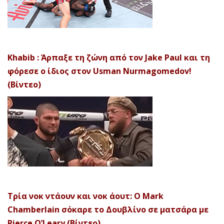
Khabib : Άρπαξε τη ζώνη από τον Jake Paul και τη
φόρεσε ο ίδιος στον Usman Nurmagomedov!
(Βίντεο)
Τρία νοκ ντάουν και νοκ άουτ: Ο Mark
Chamberlain σόκαρε το Δουβλίνο σε ματσάρα με
Pierce O’Leary (Βίντεο)