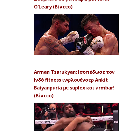
O’Leary (Βίντεο)
Arman Tsarukyan: Ισοπέδωσε τον
Ινδό fitness ινφλουένσερ Ankit
Baiyanpuria με suplex και armbar!
(Βίντεο)