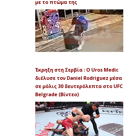
με το πτώμα της
Έκρηξη στη Σερβία : Ο Uros Medic
διέλυσε τον Daniel Rodriguez μέσα
σε μόλις 30 δευτερόλεπτα στο UFC
Belgrade (Βίντεο)