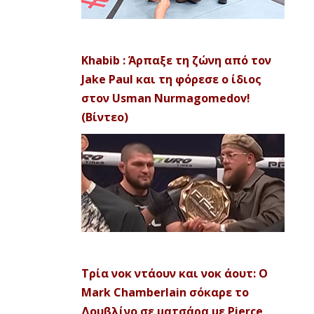
Khabib : Άρπαξε τη ζώνη από τον
Jake Paul και τη φόρεσε ο ίδιος
στον Usman Nurmagomedov!
(Βίντεο)
Τρία νοκ ντάουν και νοκ άουτ: Ο
Mark Chamberlain σόκαρε το
Δουβλίνο σε ματσάρα με Pierce