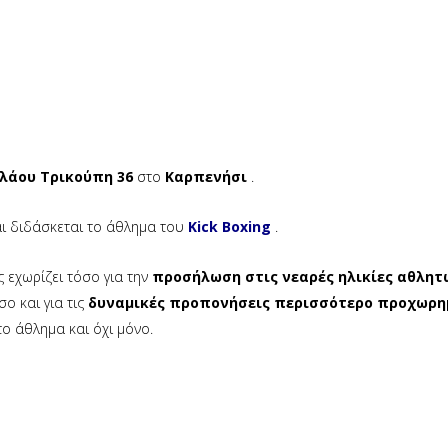
λάου Τρικούπη 36
στο
Καρπενήσι
.
ι διδάσκεται το άθλημα του
Kick Βoxing
.
ς εχωρίζει τόσο για την
προσήλωση στις νεαρές ηλικίες αθλητ
ο και για τις
δυναμικές προπονήσεις περισσότερο προχωρ
ο άθλημα και όχι μόνο.