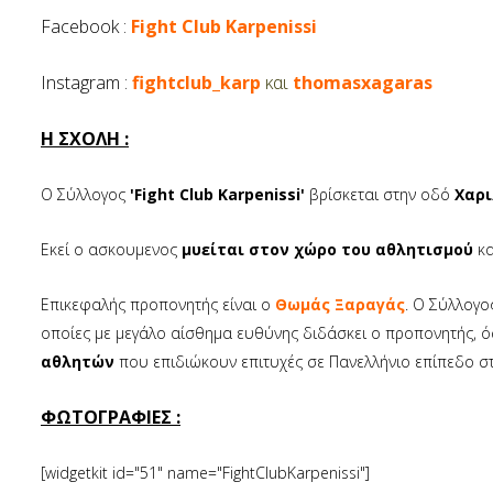
Facebook :
Fight Club Karpenissi
Instagram :
fightclub_karp
και
thomasxagaras
Η ΣΧΟΛΗ :
Ο Σύλλογος
'Fight Club Karpenissi'
βρίσκεται στην οδό
Χαρι
Εκεί ο ασκουμενος
μυείται στον χώρο του αθλητισμού
κα
Επικεφαλής προπονητής είναι ο
Θωμάς Ξαραγάς
. Ο Σύλλογο
οποίες με μεγάλο αίσθημα ευθύνης διδάσκει ο προπονητής, όσ
αθλητών
που επιδιώκουν επιτυχές σε Πανελλήνιο επίπεδο στ
ΦΩΤΟΓΡΑΦΙΕΣ :
[widgetkit id="51" name="FightClubKarpenissi"]