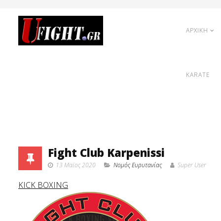
ΑΡΧΙΚΗ
KARATE
Fight Club Karpenissi
13 Μαϊος 2020
Νομός Ευρυτανίας
Super User
KICK BOXING