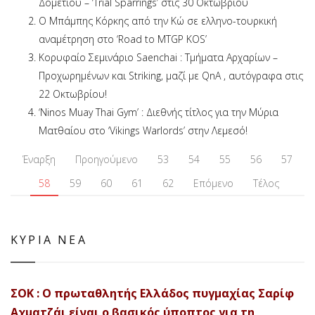
Δομετίου – ‘Trial Sparrings’ στις 30 Οκτωβρίου
O Μπάμπης Κόρκης από την Κώ σε ελληνο-τουρκική
αναμέτρηση στο ‘Road to MTGP KOS’
Κορυφαίο Σεμινάριο Saenchai : Τμήματα Αρχαρίων –
Προχωρημένων και Striking, μαζί με QnA , αυτόγραφα στις
22 Οκτωβρίου!
‘Ninos Muay Thai Gym’ : Διεθνής τίτλος για την Μύρια
Ματθαίου στο ‘Vikings Warlords’ στην Λεμεσό!
Έναρξη
Προηγούμενο
53
54
55
56
57
58
59
60
61
62
Επόμενο
Τέλος
ΚΥΡΙΑ ΝΕΑ
ΣΟΚ : Ο πρωταθλητής Ελλάδος πυγμαχίας Σαρίφ
Αχματζάι είναι ο βασικός ύποπτος για τη