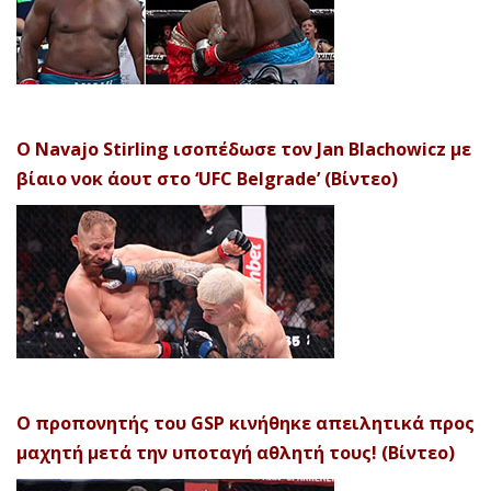
Ο Navajo Stirling ισοπέδωσε τον Jan Blachowicz με
βίαιο νοκ άουτ στο ‘UFC Belgrade’ (Βίντεο)
Ο προπονητής του GSP κινήθηκε απειλητικά προς
μαχητή μετά την υποταγή αθλητή τους! (Βίντεο)