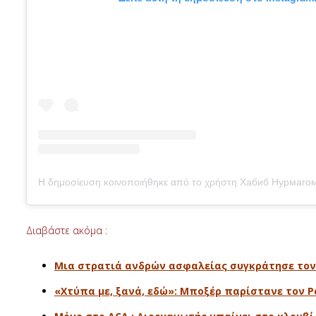
Διαβάστε ακόμα :
Μια στρατιά ανδρών ασφαλείας συγκράτησε τον Ιρ
«Χτύπα με, ξανά, εδώ»: Μποξέρ παρίστανε τον Ρό