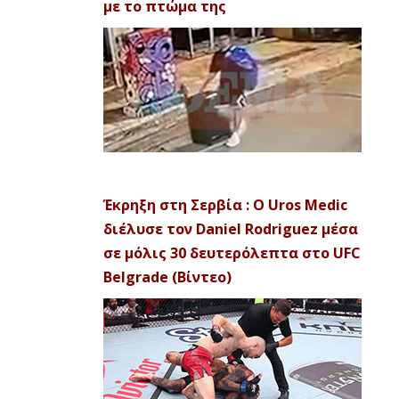
με το πτώμα της
Έκρηξη στη Σερβία : Ο Uros Medic
διέλυσε τον Daniel Rodriguez μέσα
σε μόλις 30 δευτερόλεπτα στο UFC
Belgrade (Βίντεο)