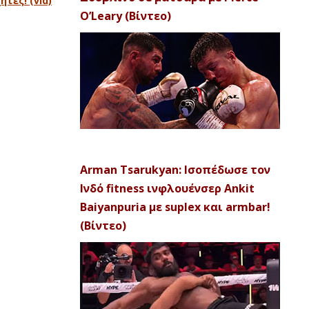
τές! (vid)
O’Leary (Βίντεο)
Arman Tsarukyan: Ισοπέδωσε τον
Ινδό fitness ινφλουένσερ Ankit
Baiyanpuria με suplex και armbar!
(Βίντεο)