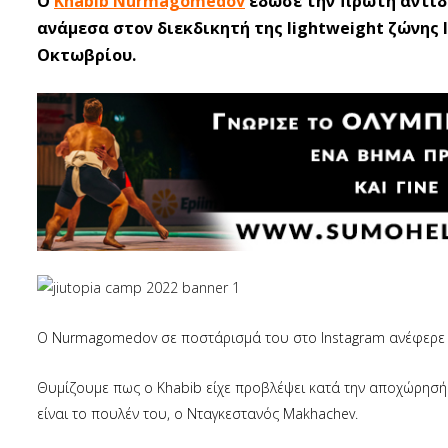
O
Khabib Nurmagomedov
έδωσε την πρώτη αντίδρ
ανάμεσα στον διεκδικητή της lightweight ζώνης 
Οκτωβρίου.
Ο Nurmagomedov σε ποστάρισμά του στο Instagram ανέφερε πω
Θυμίζουμε πως ο Khabib είχε προβλέψει κατά την αποχώρησή
είναι το πουλέν του, ο Νταγκεστανός Makhachev.