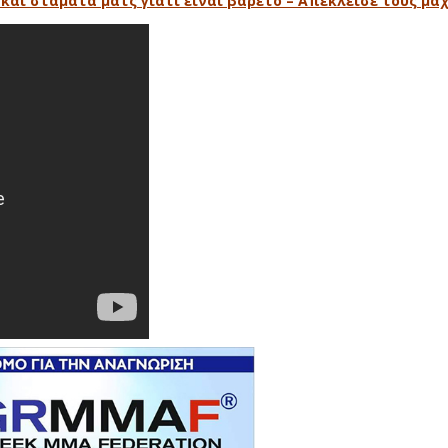
και σταματά ματς γιατί είναι βαρετό – Απέκλεισε τους μαχη