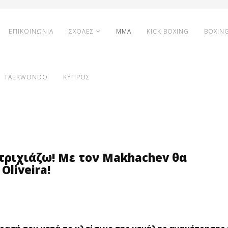
ΕΠΙΚΟΙΝΩΝΙΑ
ΣΧΟΛΕΣ
MMA
KICK BOXING
BOXIN
TAEKWONDO
ΚΥΠΡΟΣ
τριχιάζω! Με τον Makhachev θα
Oliveira!