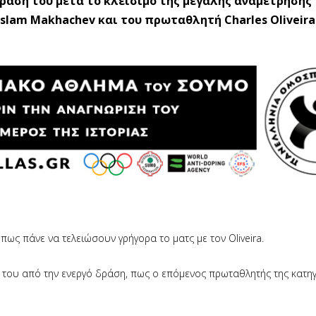
ασή του μετά το κλείσιμο της μεγάλης αναμέτρησης
Islam Makhachev και του πρωταθλητή Charles Oliveira
ς πάνε να τελειώσουν γρήγορα το ματς με τον Oliveira.
 του από την ενεργό δράση, πως ο επόμενος πρωταθλητής της κατη