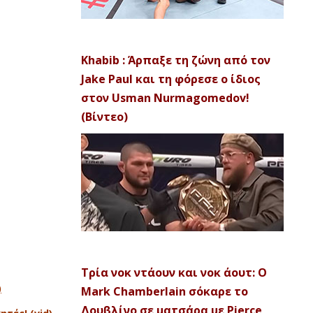
Khabib : Άρπαξε τη ζώνη από τον
Jake Paul και τη φόρεσε ο ίδιος
στον Usman Nurmagomedov!
(Βίντεο)
Τρία νοκ ντάουν και νοκ άουτ: Ο
)
Mark Chamberlain σόκαρε το
Δουβλίνο σε ματσάρα με Pierce