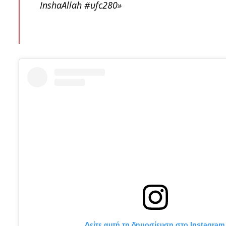
InshaAllah #ufc280»
Δείτε αυτή τη δημοσίευση στο Instagram