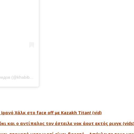
Η δημοσίευση κοινοποιήθηκε από το χρήστη Хабиб Нурмагомедов (@khabib_nurmagomedov)
ανό Χάλκ στο face off με Kazakh Titan! (vid)
κι και ο αντίπαλος τον έστειλε νοκ άουτ εκτός ρινγκ (vids