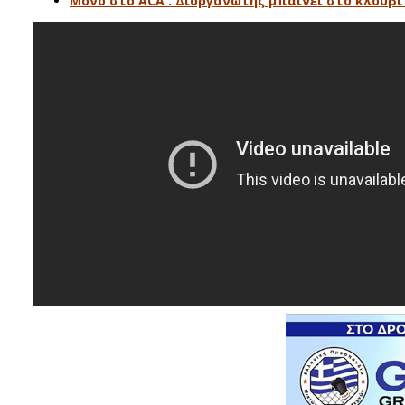
Μόνο στο ACA : Διοργανωτής μπαίνει στο κλουβί 