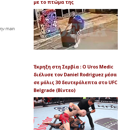
με το πτώμα της
την main
Έκρηξη στη Σερβία : Ο Uros Medic
διέλυσε τον Daniel Rodriguez μέσα
σε μόλις 30 δευτερόλεπτα στο UFC
Belgrade (Βίντεο)