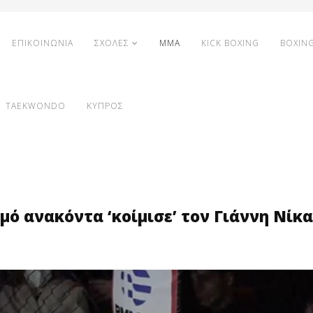
ΕΠΙΚΟΙΝΩΝΙΑ
ΣΧΟΛΕΣ
MMA
KICK BOXING
BOXIN
TAEKWONDO
ΚΥΠΡΟΣ
μό ανακόντα ‘κοίμισε’ τον Γιάννη Νίκα