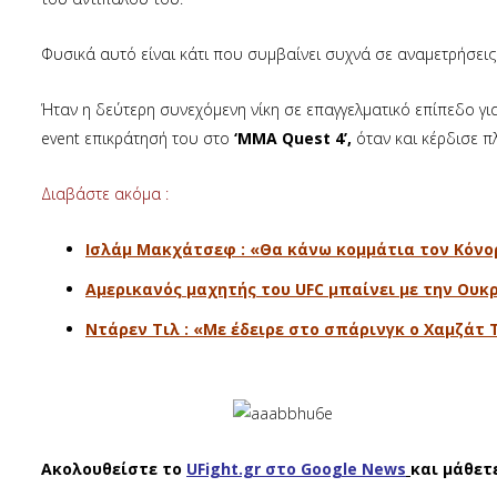
Φυσικά αυτό είναι κάτι που συμβαίνει συχνά σε αναμετρήσεις 
Ήταν η δεύτερη συνεχόμενη νίκη σε επαγγελματικό επίπεδο γι
event επικράτησή του στο
‘MMA Quest 4’,
όταν και κέρδισε π
Διαβάστε ακόμα :
Ισλάμ Μακχάτσεφ : «Θα κάνω κομμάτια τον Κόν
Αμερικανός μαχητής του UFC μπαίνει με την Ουκ
Ντάρεν Τιλ : «Με έδειρε στο σπάρινγκ ο Χαμζάτ 
Ακολουθείστε το
UFight.gr στο Google News
και μάθετ