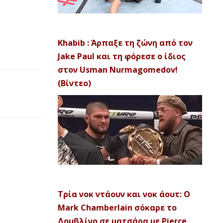
Khabib : Άρπαξε τη ζώνη από τον
Jake Paul και τη φόρεσε ο ίδιος
στον Usman Nurmagomedov!
(Βίντεο)
Τρία νοκ ντάουν και νοκ άουτ: Ο
Mark Chamberlain σόκαρε το
Δουβλίνο σε ματσάρα με Pierce