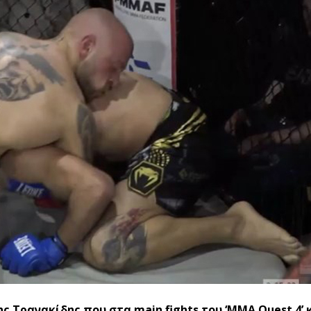
ς Τρανακίδης που στα main fights του ‘MMA Quest 4’