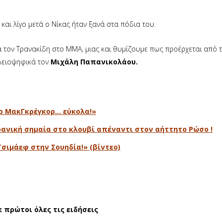
και λίγο μετά ο Νίκας ήταν ξανά στα πόδια του.
α τον Τρανακίδη στο ΜΜΑ, μιας και θυμίζουμε πως προέρχεται από 
λειοψηφικά τον
Μιχάλη Παπανικολάου.
ορ ΜακΓκρέγκορ… εύκολα!»
ρανική σημαία στο κλουβί απέναντι στον αήττητο Ρώσο !
Τσιμάεφ στην Σουηδία!» (βίντεο)
ε πρώτοι όλες τις ειδήσεις