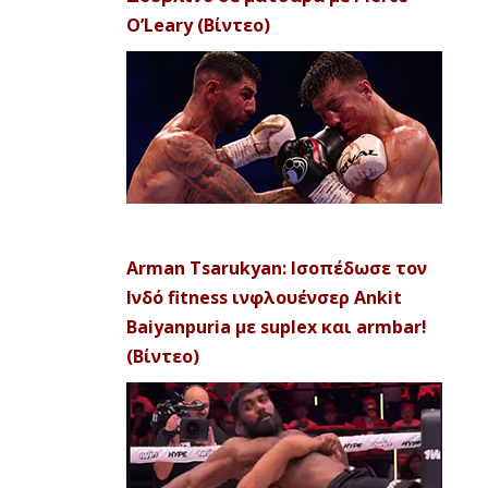
O’Leary (Βίντεο)
Arman Tsarukyan: Ισοπέδωσε τον
Ινδό fitness ινφλουένσερ Ankit
Baiyanpuria με suplex και armbar!
(Βίντεο)