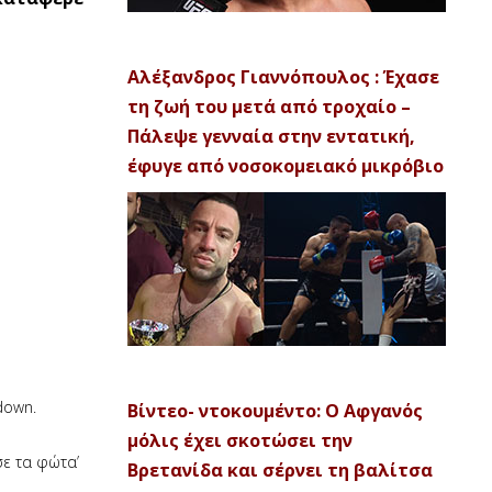
Αλέξανδρος Γιαννόπουλος : Έχασε
τη ζωή του μετά από τροχαίο –
Πάλεψε γενναία στην εντατική,
έφυγε από νοσοκομειακό μικρόβιο
down.
Βίντεο- ντοκουμέντο: Ο Αφγανός
μόλις έχει σκοτώσει την
σε τα φώτα’
Βρετανίδα και σέρνει τη βαλίτσα