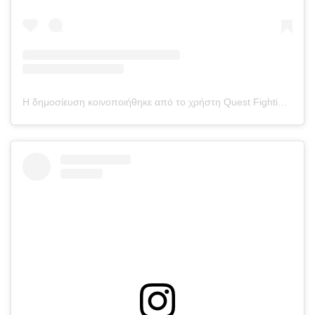
Η δημοσίευση κοινοποιήθηκε από το χρήστη Quest Fighting League (@questfl)