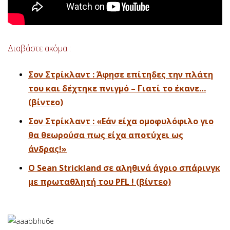
Διαβάστε ακόμα :
Σον Στρίκλαντ : Άφησε επίτηδες την πλάτη
του και δέχτηκε πνιγμό – Γιατί το έκανε…
(βίντεο)
Σον Στρίκλαντ : «Εάν είχα ομοφυλόφιλο γιο
θα θεωρούσα πως είχα αποτύχει ως
άνδρας!»
Ο Sean Strickland σε αληθινά άγριο σπάρινγκ
με πρωταθλητή του PFL ! (βίντεο)