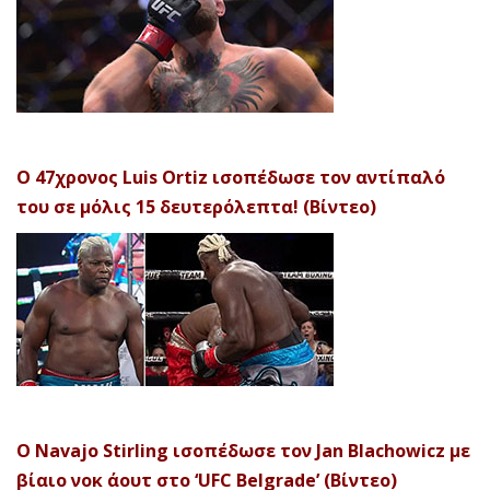
Ο 47χρονος Luis Ortiz ισοπέδωσε τον αντίπαλό
του σε μόλις 15 δευτερόλεπτα! (Βίντεο)
Ο Navajo Stirling ισοπέδωσε τον Jan Blachowicz με
βίαιο νοκ άουτ στο ‘UFC Belgrade’ (Βίντεο)