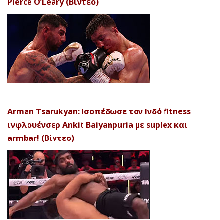
Pierce O’Leary (Βίντεο)
Arman Tsarukyan: Ισοπέδωσε τον Ινδό fitness
ινφλουένσερ Ankit Baiyanpuria με suplex και
armbar! (Βίντεο)