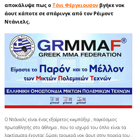
αποκάλυψε πως ο
Τόνι Φέργκιουσον
βγήκε νοκ
άουτ κάποτε σε σπάρινγκ από τον Ρέιμοντ
Ντάνιελς.
Ο Ντάνιελς είναι ένας εξαίρετος κικμπόξερ , παγκόσμιος
πρωταθλητής στο άθλημα , που το ισχυρό του όπλο είναι τα
λακτίσματα έχοντας δώσει τρομερά νοκ άουτ στην πορεία του .