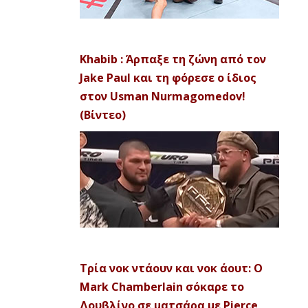
Khabib : Άρπαξε τη ζώνη από τον
Jake Paul και τη φόρεσε ο ίδιος
στον Usman Nurmagomedov!
(Βίντεο)
Τρία νοκ ντάουν και νοκ άουτ: Ο
Mark Chamberlain σόκαρε το
Δουβλίνο σε ματσάρα με Pierce