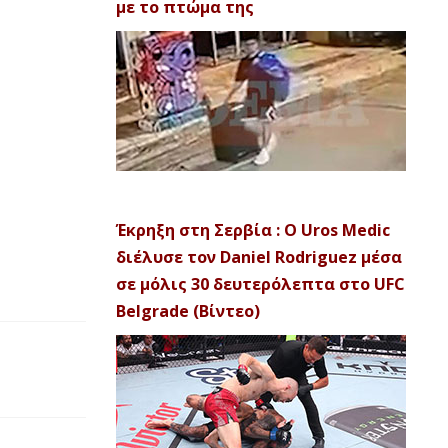
με το πτώμα της
Έκρηξη στη Σερβία : Ο Uros Medic
διέλυσε τον Daniel Rodriguez μέσα
σε μόλις 30 δευτερόλεπτα στο UFC
Belgrade (Βίντεο)