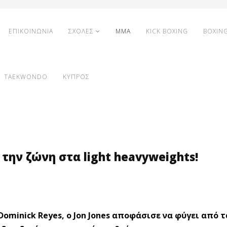
ΕΠΙΚΟΙΝΩΝΙΑ
ΣΧΟΛΕΣ
MMA
KICK BOXING
BOXIN
TAEKWONDO
ΚΥΠΡΟΣ
ε την ζώνη στα light heavyweights!
ominick Reyes, o Jon Jones αποφάσισε να φύγει από τα