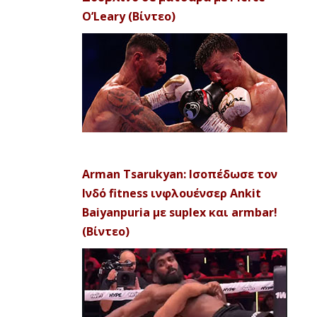
O’Leary (Βίντεο)
Arman Tsarukyan: Ισοπέδωσε τον
Ινδό fitness ινφλουένσερ Ankit
Baiyanpuria με suplex και armbar!
(Βίντεο)