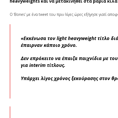
heavyweights και να μετακινηθεί στα βαριά κιλά 
Ο ‘Bones’ με ένα tweet του πριν λίγες ώρες εξήγησε γιατί απ
«Εκκένωσα τον light heavyweight τίτλο δι
έπαιρναν κάποιο χρόνο.
Δεν επρόκειτο να έπαιζα παιχνίδια με του
για interim τίτλους.
Υπάρχει λίγος χρόνος ξεκούρασης στον θρ