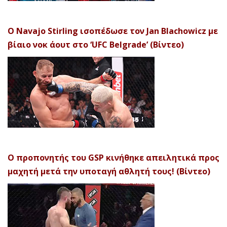
Ο Navajo Stirling ισοπέδωσε τον Jan Blachowicz με
βίαιο νοκ άουτ στο ‘UFC Belgrade’ (Βίντεο)
Ο προπονητής του GSP κινήθηκε απειλητικά προς
μαχητή μετά την υποταγή αθλητή τους! (Βίντεο)