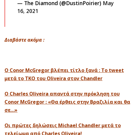
— The Diamond (@DustinPoirier)
May
16, 2021
Διαβάστε ακόμα :
O Conor McGregor βλέπει τίτλο ξανά : Το tweet
μετά το ΤΚΟ του Oliveira στον Chandler
Ο Charles Oliveira απαντά στην πρόκληση του
Conor McGregor : «Θα έρθεις στην Βραζιλία και θα
σε…»
Οι πρώτες δηλώσεις Michael Chandler μετά το
τελείωμα από Charles Oliveira!