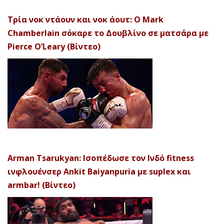
Τρία νοκ ντάουν και νοκ άουτ: Ο Mark
Chamberlain σόκαρε το Δουβλίνο σε ματσάρα με
Pierce O’Leary (Βίντεο)
Arman Tsarukyan: Ισοπέδωσε τον Ινδό fitness
ινφλουένσερ Ankit Baiyanpuria με suplex και
armbar! (Βίντεο)