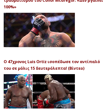
τραυματισμού του Conor McGregor: «Δεν βγαίνει
100%»
Ο 47χρονος Luis Ortiz ισοπέδωσε τον αντίπαλό
του σε μόλις 15 δευτερόλεπτα! (Βίντεο)