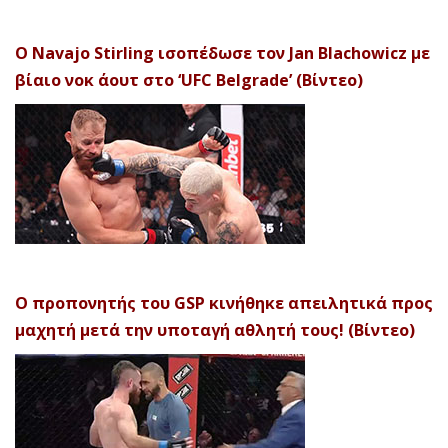
Ο Navajo Stirling ισοπέδωσε τον Jan Blachowicz με
βίαιο νοκ άουτ στο ‘UFC Belgrade’ (Βίντεο)
Ο προπονητής του GSP κινήθηκε απειλητικά προς
μαχητή μετά την υποταγή αθλητή τους! (Βίντεο)