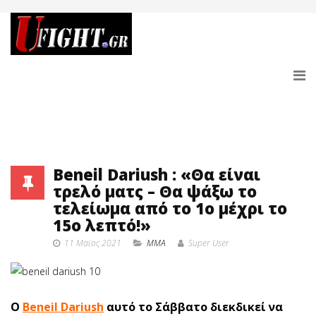
Beneil Dariush : «Θα είναι
τρελό ματς – Θα ψάξω το
τελείωμα από το 1ο μέχρι το
15ο λεπτό!»
11 Μαϊος 2021
MMA
Super User
Ο
Beneil Dariush
αυτό το Σάββατο διεκδικεί να