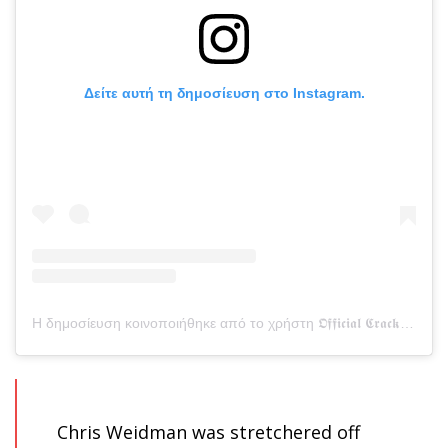
Δείτε αυτή τη δημοσίευση στο Instagram.
Η δημοσίευση κοινοποιήθηκε από το χρήστη 𝕺𝖋𝖋𝖎𝖈𝖎𝖆𝖑 𝕮𝖗𝖆𝖈𝖐𝖇𝖊𝖗𝖗𝖞 𝕴𝖓𝖘𝖙𝖆𝖌𝖗𝖆𝖒 (@crackberry_tm)
Chris Weidman was stretchered off