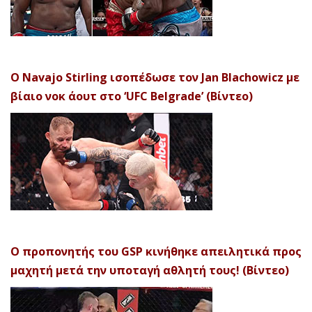
Ο Navajo Stirling ισοπέδωσε τον Jan Blachowicz με
βίαιο νοκ άουτ στο ‘UFC Belgrade’ (Βίντεο)
Ο προπονητής του GSP κινήθηκε απειλητικά προς
μαχητή μετά την υποταγή αθλητή τους! (Βίντεο)